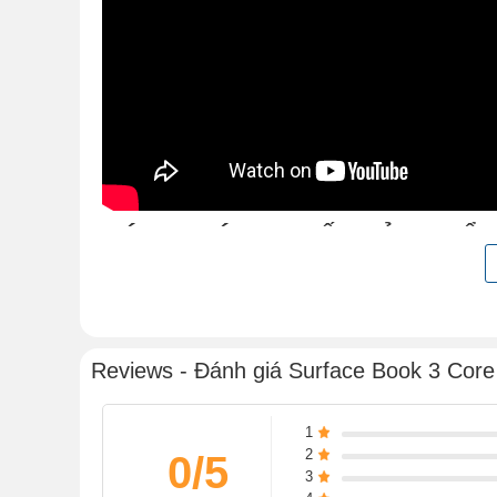
ĐÁNH GIÁ CHI TIẾT SẢN PHẨ
1.Thiết kế vẫn là độc nhất so với còn lại
Surface Book
3 15 inch được thiết kế với bản lề như qu
Không chỉ thế,
Surface Book
3 15 inch thiết kế từ nhữn
Reviews - Đánh giá Surface Book 3 Core
làm bằng sứ bọc thép tạo cảm giác chắc chắn, mạnh
nhôm. Khiến chiếc máy cũng có phần thanh lịch, nhẹ n
1
2
0/5
3