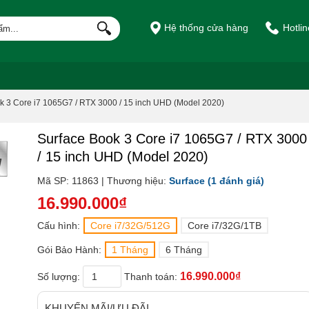
Hệ thống cửa hàng
Hotli
k 3 Core i7 1065G7 / RTX 3000 / 15 inch UHD (Model 2020)
Surface Book 3 Core i7 1065G7 / RTX 3000
/ 15 inch UHD (Model 2020)
Mã SP: 11863 | Thương hiệu:
Surface
(1 đánh giá)
16.990.000₫
Cấu hình:
Core i7/32G/512G
Core i7/32G/1TB
Gói Bảo Hành:
1 Tháng
6 Tháng
16.990.000₫
Số lượng:
Thanh toán:
KHUYẾN MÃI/ƯU ĐÃI