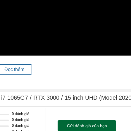
M
Đọc thêm
yển sách đúng nghĩa, bản lề của máy khi gập lại sẽ trông như gáy sách
g kim loại rất phức tạp mà chỉ Microsoft mới có. Phần khớp kết nối đượ
 i7 1065G7 / RTX 3000 / 15 inch UHD (Model 2020
 mẽ. Surface Book 3 15 inch có phần vỏ được làm từ hợp kim magi
hàng.
0
đánh giá
0
đánh giá
0
đánh giá
Gửi đánh giá của bạn