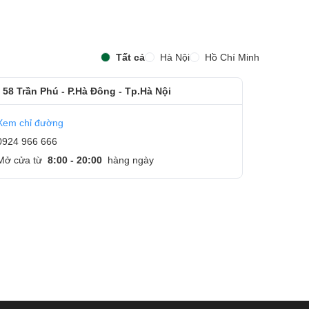
Tất cả
Hà Nội
Hồ Chí Minh
 58 Trần Phú - P.Hà Đông - Tp.Hà Nội
Xem chỉ đường
0924 966 666
Mở cửa từ
8:00 - 20:00
hàng ngày
c