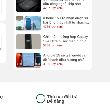
đầu công nghệ chip nhớ
QLC, sắp có SSD 16TB cho
4257 lượt xem
anh em lưu trữ
iPhone 15 Pro nhận được sự
hài lòng thấp nhất từ khách
hàng
4356 lượt xem
Ghi nhận trường hợp Galaxy
S24 Ultra bị sọc màn hình chỉ
sau vài ngày sử dụng
5238 lượt xem
Android 15 sẽ giải quyết vấn
đề “thanh điều hướng chiếm
diện tích” trên Android?
3135 lượt xem
rợ
Thủ tục đổi trả
Dễ dàng