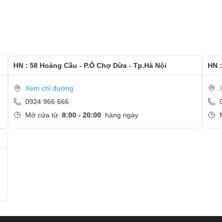
HN : 58 Hoàng Cầu - P.Ô Chợ Dừa - Tp.Hà Nội
HN :
ch rời màn hình khỏi Dock thành 1 chiếc Tablet cỡ bự cho bạn. Bạn có
Xem chỉ đường
thể cầm đọc sách hay thậm chí chơi Game như một chiếc điện thoại
0924 966 666
Mở cửa từ
8:00 - 20:00
hàng ngày
thiết kế khác biệt hoàn toàn so với những phần còn lại trong giới
 2160) từ
Surface Book
với tỷ lệ khung hình 3:2 điển hình thường được
hình với tỷ lệ tuyệt vời để làm việc trên các tài liệu, video và ảnh, mặ
ng chuyển sang mức mong đợi chính xác.