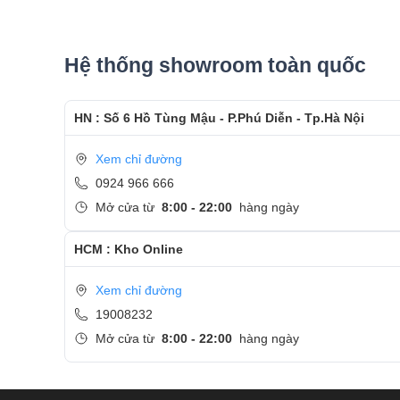
Hệ thống showroom toàn quốc
HN : Số 6 Hồ Tùng Mậu - P.Phú Diễn - Tp.Hà Nội
​​Không những thế, Surface Book 3 15 inch còn có thể tá
Xem chỉ đường
thể tự do di chuyển trong phòng một cách dễ dàng, có 
0924 966 666
“siêu to khổng lồ”.
Mở cửa từ
8:00 - 22:00
hàng ngày
Chính những điều này đã khiến Surface Book 3 trở thành 
Laptop
.
HCM : Kho Online
2. Màn hình
Xem chỉ đường
Microsoft đang sử dụng cùng màn hình gần 4K (3240 x
19008232
sử dụng trên các thiết bị
Surface
gần đây. Nó có một màn 
Mở cửa từ
8:00 - 22:00
hàng ngày
dù tính năng tự động phát sáng không phải lúc nào cũ