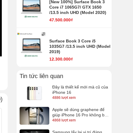
[New 100%] Surface Book 3
Core i7 1065G7/ GTX 1650
/13.5 inch UHD (Model 2020)
47.500.000₫
Surface Book 3 Core i5
1035G7 /13.5 inch UHD (Model
2019)
12.300.000₫
Tin tức liên quan
.
Đây là thiết kế mới mà cũ của
iPhone 16
c
4886 lượt xem
)
e
Apple sẽ dùng graphene để
giúp iPhone 16 Pro không bị
nóng?
4868 lượt xem
Samsung lấy lại vị trí đứng