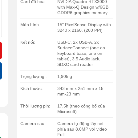
Card đồ họa:
NVIDIA Quadro RTX3000
with Max-Q Design w/6GB
GDDR6 graphics memory
Màn hình:
15" PixelSense Display with
3240 x 2160, (260 PPI)
Kết nối:
USB-C, 2x USB-A, 2x
SurfaceConnect (one on
keyboard base, one on
tablet), 3.5 Audio jack,
SDXC card reader
Trọng lượng :
1,905 g
Kích thước:
343 mm x 251 mm x 15
mm-23 mm
Thời lượng pin:
17,5h (theo công bố của
Microsoft)
Camera sau:
Camera tự động lấy nét
phía sau 8.0MP với video
Full