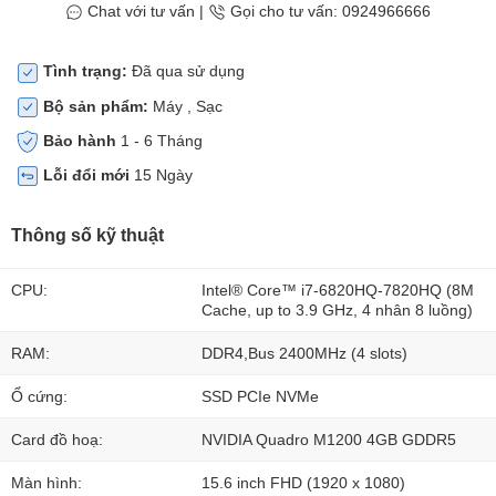
Chat với tư vấn
|
Gọi cho tư vấn: 0924966666
Tình trạng:
Đã qua sử dụng
Bộ sản phẩm:
Máy , Sạc
Bảo hành
1 - 6 Tháng
Lỗi đổi mới
15 Ngày
Thông số kỹ thuật
CPU:
Intel® Core™ i7-6820HQ-7820HQ (8M
Cache, up to 3.9 GHz, 4 nhân 8 luồng)
RAM:
DDR4,Bus 2400MHz (4 slots)
Ổ cứng:
SSD PCIe NVMe
Card đồ hoạ:
NVIDIA Quadro M1200 4GB GDDR5
Màn hình:
15.6 inch FHD (1920 x 1080)