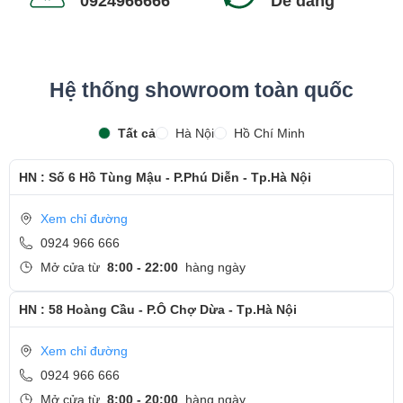
0924966666
Dễ dàng
nguồn 180W nằm bên mép phải, 1 cổng mạng RJ45 và 2 khe tản
nhiệt.
Các đèn báo tín hiệu nguồn và sạc nằm ở cạnh trước. Mặt sau
Hệ thống showroom toàn quốc
thiết kế khá đơn giản, có khe cắm docking station và đặc biệt hệ
thống loa thay vì nằm phía trên bàn phím ở đời trước thì bây giờ đã
Tất cả
Hà Nội
Hồ Chí Minh
được chuyển qua phía dưới.
HN : Số 6 Hồ Tùng Mậu - P.Phú Diễn - Tp.Hà Nội
Xem chỉ đường
0924 966 666
Mở cửa từ
8:00 - 22:00
hàng ngày
HN : 58 Hoàng Cầu - P.Ô Chợ Dừa - Tp.Hà Nội
Xem chỉ đường
0924 966 666
Mở cửa từ
8:00 - 20:00
hàng ngày