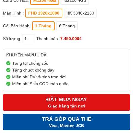
Card Đồ Họa:
M1200 4GB
M2200 4GB
Màn Hình :
FHD 1920x1080
4K 3840x2160
Gói Bảo Hành:
1 Tháng
6 Tháng
Số lượng:
Thanh toán:
7.450.000₫
KHUYẾN MÃI/ƯU ĐÃI
Tặng túi chống sốc
Tặng chuột không dây
Miễn phí DV vệ sinh trọn đời
Miễn phí Ship COD toàn quốc
ĐẶT MUA NGAY
Giao hàng tận nơi
TRẢ GÓP QUA THẺ
Visa, Master, JCB