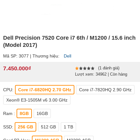
‎Dell Precision 7520 Core i7 6th / M1200 / 15.6 inch
(Model 2017)
Mã SP: 3077 | Thương hiệu:
Dell
7.450.000₫
(1 đánh giá)
Lượt xem: 34962 | Còn hàng
CPU:
Core i7-6820HQ 2.70 GHz
Core i7-7820HQ 2.90 GHz
Xeon® E3-1505M v6 3.00 GHz
Ram :
8GB
16GB
SSD:
256 GB
512 GB
1 TB