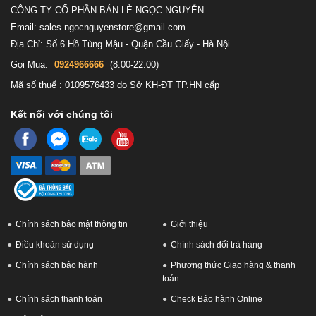
CÔNG TY CỔ PHẦN BÁN LẺ NGỌC NGUYỄN
Email: sales.ngocnguyenstore@gmail.com
Địa Chỉ: Số 6 Hồ Tùng Mậu - Quận Cầu Giấy - Hà Nội
Gọi Mua:
0924966666
(8:00-22:00)
Mã số thuế : 0109576433 do Sở KH-ĐT TP.HN cấp
Kết nối với chúng tôi
Touchpad và Trackpoint
Bên dưới Dell Precision 7520 là Touchpad có thiết kế vừa phải. Các
nút trải, phải được thiết kế rời phù hợp với thiết kế tổng thế của
chiếc máy. Các nút này cũng cho phản hồi rất nhanh. Ở phiên bản
Chính sách bảo mật thông tin
Giới thiệu
này Dell vẫn giữ thiết kế với trỏ chuột Trachpoint. Trackpoint được
Điều khoản sử dụng
Chính sách đổi trả hàng
làm thấp hơn so với bàn phím nên bấm nó khá là khó. Tóm lại về
Chính sách bảo hành
Phương thức Giao hàng & thanh
thiết kế, khác hẳn so với đa số các dòng Precision ở đời trước với
toán
những vẻ ngoài “đầu gấu” và trông có phần thô kệch, thì dell 7520
Chính sách thanh toán
Check Bảo hành Online
lại mang một thiết kế đơn giản, các góc được bo tròn khiến cho