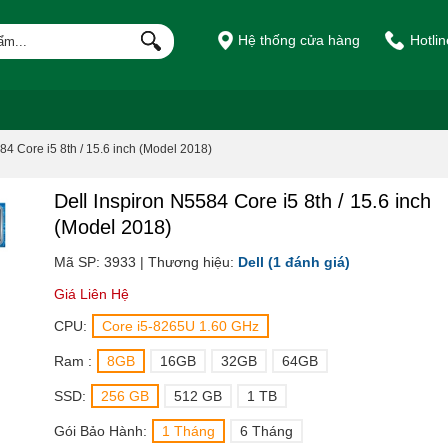
Hệ thống cửa hàng
Hotli
84 Core i5 8th / 15.6 inch (Model 2018)
Dell Inspiron N5584 Core i5 8th / 15.6 inch
(Model 2018)
Mã SP: 3933 | Thương hiệu:
Dell
(1 đánh giá)
Giá Liên Hệ
CPU:
Core i5-8265U 1.60 GHz
Ram :
8GB
16GB
32GB
64GB
SSD:
256 GB
512 GB
1 TB
Gói Bảo Hành:
1 Tháng
6 Tháng