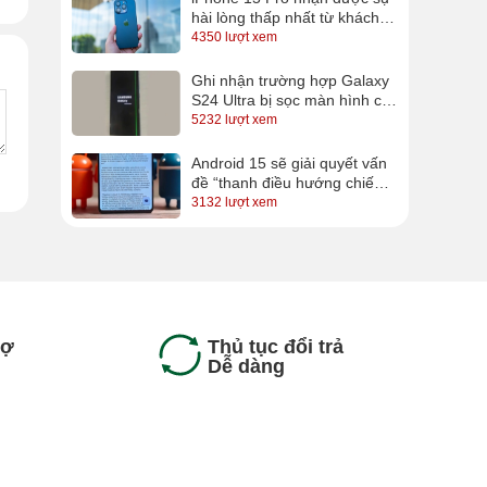
hài lòng thấp nhất từ khách
hàng
4350 lượt xem
Ghi nhận trường hợp Galaxy
S24 Ultra bị sọc màn hình chỉ
sau vài ngày sử dụng
5232 lượt xem
Android 15 sẽ giải quyết vấn
đề “thanh điều hướng chiếm
diện tích” trên Android?
3132 lượt xem
rợ
Thủ tục đổi trả
Dễ dàng