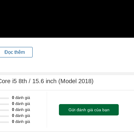
Đọc thêm
g dụng văn phòng cũng như xử lý tốt đồ họa và chơi game nhẹ nhàng
cân nhắc cho khách hàng là học sinh, sinh viên và nhân viên văn phòng
ore i5 8th / 15.6 inch (Model 2018)
 mang lớp vỏ nhựa cùng với 4 góc cạnh được bo tròn nhẹ mang đến ch
 1.95 kg, độ dày 22 mm thì sản phẩm vẫn có thể để bạn đem đi học, đ
0
đánh giá
0
đánh giá
0
đánh giá
Gửi đánh giá của bạn
0
đánh giá
0
đánh giá