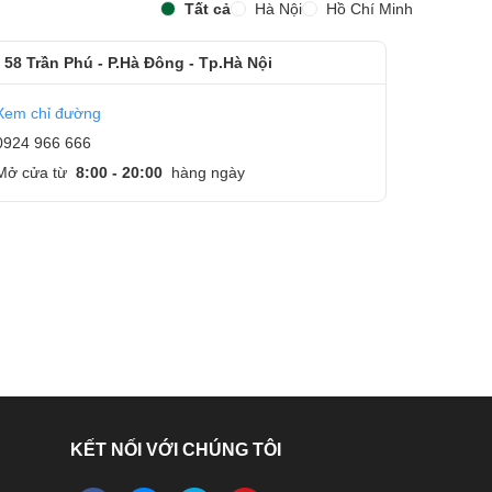
Tất cả
Hà Nội
Hồ Chí Minh
 58 Trần Phú - P.Hà Đông - Tp.Hà Nội
,
Xem chỉ đường
0924 966 666
Mở cửa từ
8:00 - 20:00
hàng ngày
n
n
KẾT NỐI VỚI CHÚNG TÔI