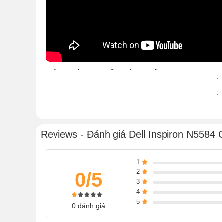
ĐÁNH GÍA CHI TIẾT SẢN PHẨM
Được trang bị cấu hình khỏe để chạy mượt mà các ứn
laptop Dell Inspiron 5584 sẽ là một chiếc laptop đáng 
Thiết kế trang nhã
Reviews - Đánh giá Dell Inspiron N5584 C
Với vỏ ngoài laptop Dell Inspiron 5584 được thiết kế
sản phẩm vẻ đẹp trang nhã, hiện đại. Với trọng lượng
1
làm hằng ngày.
2
0/5
3
4
5
0 đánh giá