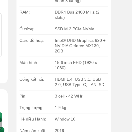
nhân 8 luồng)
RAM:
DDR4 Bus 2400 MHz (2
slots)
Ổ cứng:
SSD M.2 PCIe NVMe
Card đồ hoạ:
Intel® UHD Graphics 620 +
NVIDIA Geforce MX130,
2GB
Màn hình:
15.6 inch FHD (1920 x
1080)
Cổng kết nối:
HDMI 1.4, USB 3.1, USB
2.0, USB Type-C, LAN, SD
Pin:
3 cell - 42 WHr
Trọng lượng:
1.9 kg
Hệ điều Hành:
Window 10
Năm sản xuất:
2019