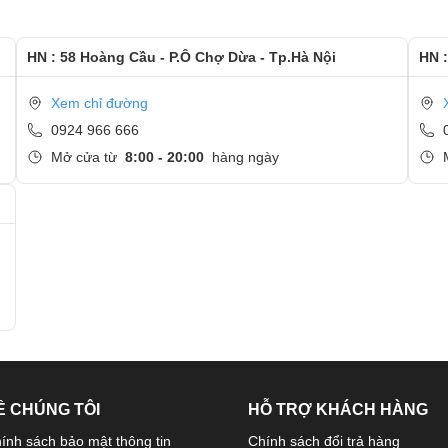
HN : 58 Hoàng Cầu - P.Ô Chợ Dừa - Tp.Hà Nội
HN :
n lợi, chỉ cần chạm nhẹ không cần nhập mật khẩu, tiết kiệm thời gian
Xem chỉ đường
0924 966 666
Mở cửa từ
8:00 - 20:00
hàng ngày
5 kết hợp cùng 8 GB RAM mang đến sự mượt mà khi chạy các ứng dụng vă
oshop, Corel,... Đây là chiếc laptop đáng cân nhắc dành cho những bạ
Ề CHÚNG TÔI
HỖ TRỢ KHÁCH HÀNG
ính sách bảo mật thông tin
Chính sách đổi trả hàng