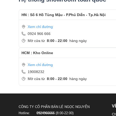
HN : Số 6 Hồ Tùng Mậu - P.Phú Diễn - Tp.Hà Nội
Máy được tích hợp công nghệ bảo mật vân tay 1 chạm tiệ
Xem chỉ đường
dữ liệu trên máy được bảo mật hơn.
0924 966 666
Cấu hình mạnh mẽ, xử lí đồ họa mượt mà
Mở cửa từ
8:00 - 22:00
hàng ngày
Với bộ vi xử lý tiết kiệm điện năng Chip Intel Core i
HCM : Kho Online
phòng cũng như xử lý tốt các thao tác cơ bản trên Phot
sinh viên và dân văn phòng.
Xem chỉ đường
19008232
Mở cửa từ
8:00 - 22:00
hàng ngày
V
CÔNG TY CỔ PHẦN BÁN LẺ NGỌC NGUYỄN
Hotline:
0924966666
(8:00-22:00)
Ch