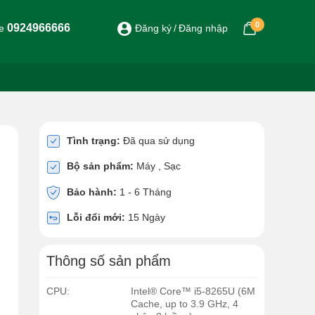
0
0924966666
ne
Đăng ký
Đăng nhập
Tình trạng:
Đã qua sử dụng
Bộ sản phẩm:
Máy , Sạc
Bảo hành:
1 - 6 Tháng
Lỗi đổi mới:
15 Ngày
Thông số sản phẩm
CPU:
Intel® Core™ i5-8265U (6M
Cache, up to 3.9 GHz, 4