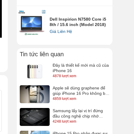
Dell Inspirion N7580 Core i5
8th / 15.6 inch (Model 2018)
Giá Liên Hệ
Tin tức liên quan
,
.
Đây là thiết kế mới mà cũ của
iPhone 16
4878 lượt xem
o
Apple sẽ dùng graphene để
i
giúp iPhone 16 Pro không bị
nóng?
4859 lượt xem
Samsung lấy lại vị trí đứng
đầu công nghệ chip nhớ
QLC, sắp có SSD 16TB cho
4248 lượt xem
anh em lưu trữ
iPhone 15 Pro nhận được sự