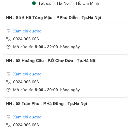
cấp
cho vỏ ngoài, giúp máy không chỉ trông sang trọng mà còn
Tất cả
Hà Nội
Hồ Chí Minh
rất bền bỉ.
HN : Số 6 Hồ Tùng Mậu - P.Phú Diễn - Tp.Hà Nội
Máy có độ dày khoảng 18-19mm, giúp dễ dàng mang theo
trong balo hoặc túi xách mà không gặp khó khăn. Cùng với
Xem chỉ đường
trọng lượng nhẹ (khoảng 1.8-2kg), chiếc laptop này phù hợp
0924 966 666
cho những ai cần một thiết bị di động mà không làm giảm đi
Mở cửa từ
8:00 - 22:00
hàng ngày
hiệu suất làm việc.
CỔNG KẾT NỐI:
HN : 58 Hoàng Cầu - P.Ô Chợ Dừa - Tp.Hà Nội
Trang bị đầy đủ các cổng kết nối như USB Type-C, USB 3.2,
Xem chỉ đường
HDMI, đầu đọc thẻ SD, và hỗ trợ Wi-Fi 6, Bluetooth. Điều này
0924 966 666
giúp laptop dễ dàng kết nối với các thiết bị ngoại vi và mạng.
Mở cửa từ
8:00 - 20:00
hàng ngày
HN : 58 Trần Phú - P.Hà Đông - Tp.Hà Nội
Xem chỉ đường
0924 966 666