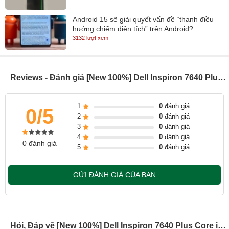
Android 15 sẽ giải quyết vấn đề “thanh điều
hướng chiếm diện tích” trên Android?
3132 lượt xem
Reviews - Đánh giá [New 100%] Dell Inspiron 7640 Plus Core i7 13th / 16 inch (Model 2024)
MÀN HÌNH:
Màn hình 2.5K sắc nét Màn hình 16-inch độ phân giải 2.5K
1
0
đánh giá
0/5
mang đến hình ảnh sắc nét, sống động, giúp bạn làm việc với
2
0
đánh giá
3
0
đánh giá
các phần mềm đồ họa hoặc xem video chất lượng cao một cách
4
0
đánh giá
0 đánh giá
rõ ràng và chi tiết.
5
0
đánh giá
Độ phân giải cao, thích hợp cho những ai làm việc với đồ họa,
video hoặc các nội dung có chi tiết cao.
GỬI ĐÁNH GIÁ CỦA BẠN
Hỏi, Đáp về [New 100%] Dell Inspiron 7640 Plus Core i7 13th / 16 inch (Model 2024)