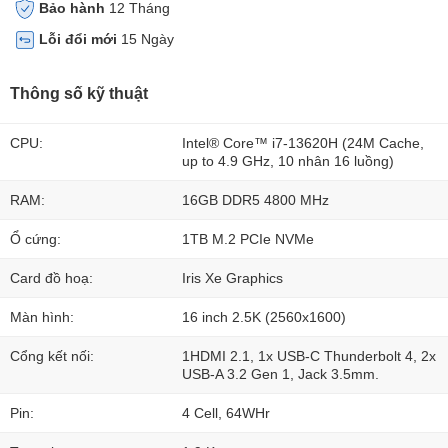
Bảo hành
12 Tháng
Lỗi đổi mới
15 Ngày
Thông số kỹ thuật
CPU:
Intel® Core™ i7-13620H (24M Cache,
up to 4.9 GHz, 10 nhân 16 luồng)
RAM:
16GB DDR5 4800 MHz
Ổ cứng:
1TB M.2 PCIe NVMe
Card đồ hoạ:
Iris Xe Graphics
Màn hình:
16 inch 2.5K (2560x1600)
Cổng kết nối:
1HDMI 2.1, 1x USB-C Thunderbolt 4, 2x
USB-A 3.2 Gen 1, Jack 3.5mm.
Pin:
4 Cell, 64WHr