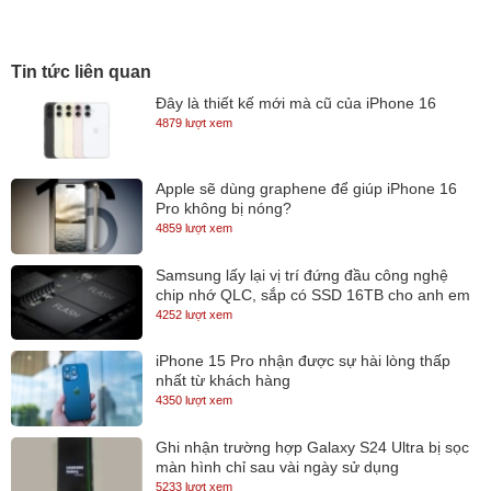
đến khả năng xử lý mượt mà các tác vụ đa nhiệm, chạy các
phần mềm văn phòng, ứng dụng thiết kế và chỉnh sửa video với
tốc độ nhanh chóng.
Tin tức liên quan
RAM 16GB và SSD 1TB
Với
16GB RAM
và
1TB SSD
, bạn có
Đây là thiết kế mới mà cũ của iPhone 16
4879 lượt xem
thể dễ dàng làm việc với các ứng dụng nặng, lưu trữ một lượng
lớn dữ liệu mà không lo gián đoạn hiệu suất. SSD 1TB giúp máy
Apple sẽ dùng graphene để giúp iPhone 16
tính khởi động nhanh chóng, truy cập dữ liệu và mở ứng dụng
Pro không bị nóng?
chỉ trong tích tắc.
4859 lượt xem
Samsung lấy lại vị trí đứng đầu công nghệ
chip nhớ QLC, sắp có SSD 16TB cho anh em
lưu trữ
4252 lượt xem
iPhone 15 Pro nhận được sự hài lòng thấp
nhất từ khách hàng
4350 lượt xem
Ghi nhận trường hợp Galaxy S24 Ultra bị sọc
màn hình chỉ sau vài ngày sử dụng
5233 lượt xem