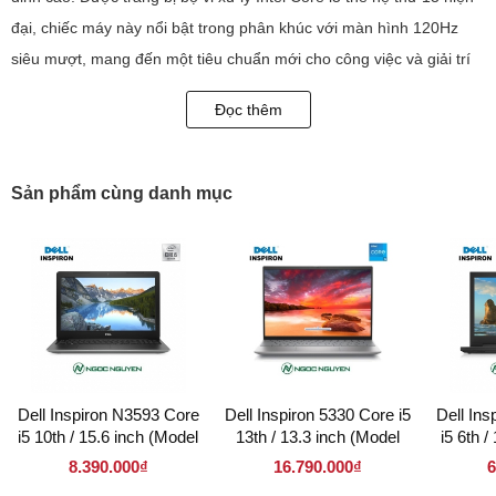
đại, chiếc máy này nổi bật trong phân khúc với màn hình 120Hz
siêu mượt, mang đến một tiêu chuẩn mới cho công việc và giải trí
hàng ngày.
Đọc thêm
Những đặc điểm nổi bật của Dell DC15250
Sản phẩm cùng danh mục
Dell Inspiron N3593 Core
Dell Inspiron 5330 Core i5
Dell In
i5 10th / 15.6 inch (Model
13th / 13.3 inch (Model
i5 6th 
2020)
2023)
8.390.000₫
16.790.000₫
6