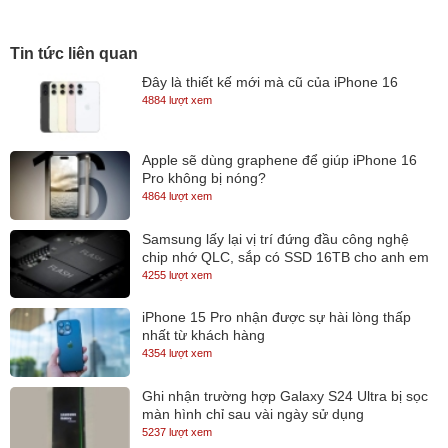
Thiết kế tối giản, chuyên nghiệp
Tin tức liên quan
Dell DC15250 sở hữu vẻ ngoài thanh lịch với lớp vỏ màu đen
Đây là thiết kế mới mà cũ của iPhone 16
Carbon Black sang trọng, phù hợp với mọi môi trường làm việc từ
4884 lượt xem
giảng đường đến văn phòng hiện đại. Với trọng lượng chỉ khoảng
1.66 kg, máy đủ gọn nhẹ để bạn dễ dàng mang theo bên mình mỗi
Apple sẽ dùng graphene để giúp iPhone 16
ngày mà không cảm thấy vướng víu. Thiết kế bền bỉ đặc trưng của
Pro không bị nóng?
4864 lượt xem
Dell đảm bảo sự an tâm trong suốt quá trình sử dụng.
Màn hình 120Hz – Dẫn đầu xu hướng
Samsung lấy lại vị trí đứng đầu công nghệ
chip nhớ QLC, sắp có SSD 16TB cho anh em
Điểm nhấn đắt giá nhất trên Dell DC15250 chính là màn hình 15.6
lưu trữ
4255 lượt xem
inch Full HD (1920x1080) có tần số quét lên đến 120Hz. Tần số
iPhone 15 Pro nhận được sự hài lòng thấp
quét cao gấp đôi so với màn hình thông thường mang lại trải
nhất từ khách hàng
nghiệm thị giác mượt mà ấn tượng, mọi chuyển động từ cuộn trang
4354 lượt xem
web, lướt văn bản đến xem các cảnh phim hành động đều trở nên
Ghi nhận trường hợp Galaxy S24 Ultra bị sọc
trôi chảy và đã mắt. Tấm nền WVA (Wide Viewing Angle) cùng công
màn hình chỉ sau vài ngày sử dụng
nghệ chống chói Anti-Glare và phần mềm Dell ComfortView giúp
5237 lượt xem