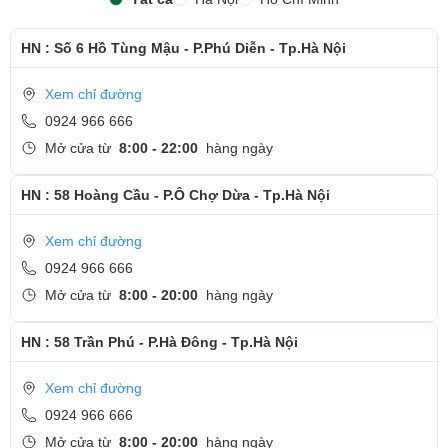
riêng biệt, là một trợ thủ đắc lực cho những ai thường xuyên làm
việc với số liệu, kế toán hay nhập liệu. Hành trình phím hợp lý và
HN : Số 6 Hồ Tùng Mậu - P.Phú Diễn - Tp.Hà Nội
độ nảy tốt mang lại cảm giác gõ thoải mái và chính xác.
Xem chỉ đường
0924 966 666
Mở cửa từ
8:00 - 22:00
hàng ngày
HN : 58 Hoàng Cầu - P.Ô Chợ Dừa - Tp.Hà Nội
Xem chỉ đường
0924 966 666
Mở cửa từ
8:00 - 20:00
hàng ngày
HN : 58 Trần Phú - P.Hà Đông - Tp.Hà Nội
Xem chỉ đường
0924 966 666
Đầy đủ cổng kết nối cần thiết
Mở cửa từ
8:00 - 20:00
hàng ngày