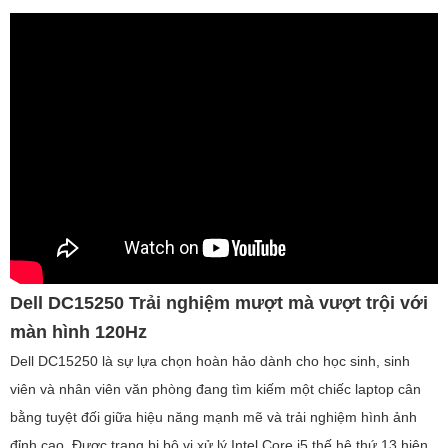
Dell DC15250 Trải nghiệm mượt mà vượt trội với
màn hình 120Hz
Dell DC15250 là sự lựa chọn hoàn hảo dành cho học sinh, sinh
viên và nhân viên văn phòng đang tìm kiếm một chiếc laptop cân
bằng tuyệt đối giữa hiệu năng mạnh mẽ và trải nghiệm hình ảnh
đỉnh cao. Được trang bị bộ vi xử lý Intel Core i5 thế hệ thứ 13 hiện