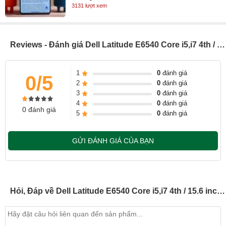
3131 lượt xem
Với dân văn phòng thì lựa chọn bàn phím và touchpad là điều vô
cùng quan trọng. Công việc thì thường xuyên phải gõ nhiều, mà
Reviews - Đánh giá Dell Latitude E6540 Core i5,i7 4th / 15.6 inch (Model 2014)
phải sử dụng bàn phím nông, đặt tay lên phím thì cứ trơn tuồn tuột
hoặc gõ phím mà không có độ nảy thì bực vô cùng. Và rất may,
1
0
đánh giá
0/5
bàn phím em laptop Dell Latitude E6540 không bị như vậy.
2
0
đánh giá
3
0
đánh giá
Bàn phím xưa nay vốn là điểm cộng lớn nhất của Dell và E6540
4
0
đánh giá
0 đánh giá
cũng không ngoại lệ. Máy sở hữu bàn phím Full size, hành trình
5
0
đánh giá
phím vừa phải nên không bị nhầm lẫn khi gõ phím đồng thời cũng
GỬI ĐÁNH GIÁ CỦA BẠN
không bị mỏi tay khi gõ phím trong một thời gian dài. Bên cạnh đó
độ đầm, độ nảy của phím cũng khá tốt phù hợp với các tác vụ văn
phòng, hay người sử dụng cần gõ phím nhiều. Bàn phím cũng
được trang bị đèn led, tiện lợi làm việc trong điều kiện thiếu ánh
Hỏi, Đáp về Dell Latitude E6540 Core i5,i7 4th / 15.6 inch (Model 2014)
sáng.
Touchpad của máy có kích thước khá khiêm tốn 80x43 mm tuy