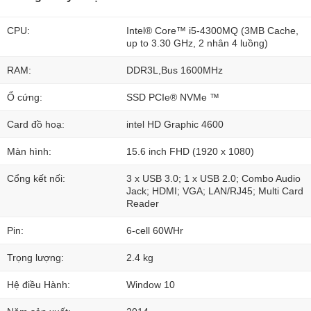
CPU:
Intel® Core™ i5-4300MQ (3MB Cache,
up to 3.30 GHz, 2 nhân 4 luồng)
RAM:
DDR3L,Bus 1600MHz
Ổ cứng:
SSD PCIe® NVMe ™
Card đồ hoạ:
intel HD Graphic 4600
Màn hình:
15.6 inch FHD (1920 x 1080)
Cổng kết nối:
3 x USB 3.0; 1 x USB 2.0; Combo Audio
Jack; HDMI; VGA; LAN/RJ45; Multi Card
Reader
Pin:
6-cell 60WHr
Trọng lượng:
2.4 kg
Hệ điều Hành:
Window 10