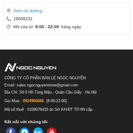
Màn hình
Xem chỉ đường
19008232
Mở cửa từ
8:00 - 22:00
hàng ngày
CÔNG TY CỔ PHẦN BÁN LẺ NGỌC NGUYỄN
Email: sales.ngocnguyenstore@gmail.com
Địa Chỉ: Số 6 Hồ Tùng Mậu - Quận Cầu Giấy - Hà Nội
Gọi Mua:
0924966666
(8:00-22:00)
Mã số thuế : 0109576433 do Sở KH-ĐT TP.HN cấp
E6540 có màn hình 15.6 inch Full HD. Tấm nền của màn này là
TN, góc nhìn không quá tốt được như IPS nhưng cũng khá rộng
Kết nối với chúng tôi
chứ không phải kiểu ngồi lệch ra cái là màn hình đổi hết màu luôn.