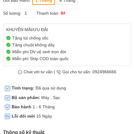
Gói Bảo Hành:
1 Tháng
6 Tháng
Số lượng:
Thanh toán:
0₫
KHUYẾN MÃI/ƯU ĐÃI
Tặng túi chống sốc
Tặng chuột không dây
Miễn phí DV vệ sinh trọn đời
Miễn phí Ship COD toàn quốc
Chat với tư vấn
|
Gọi cho tư vấn: 0924966666
Tình trạng:
Đã qua sử dụng
Bộ sản phẩm:
Máy , Sạc
Bảo hành
1 - 6 Tháng
Lỗi đổi mới
15 Ngày
Thông số kỹ thuật