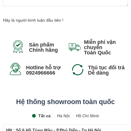
nhiên lại được đặt hợp lý phía dưới bàn phím nên khi đưa tay
xuống sử dụng rất thoải mái không hề bị mỏi. Touchpad hỗ trợ đa
điểm cùng TrackPoint của máy nhạy và dễ dàng di chuyển, sử
Hãy là người bình luận đầu tiên !
dụng. Người dùng có thể sử dụng TouchPad và TrackPoint thay thế
chuột cắm ngoài trong rất nhiều tác vụ công việc.
Miễn phí vận
Các cổng kết nối
Sản phẩm
chuyển
Chính hãng
Toàn Quốc
Hotline hỗ trợ
Thủ tục đổi trả
0924966666
Dễ dàng
Hệ thống showroom toàn quốc
Tất cả
Hà Nội
Hồ Chí Minh
HN : Số 6 Hồ Tùng Mậu - P.Phú Diễn - Tp.Hà Nội