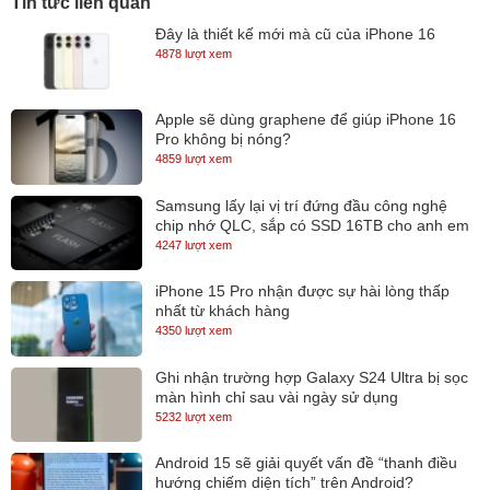
Tin tức liên quan
nhôm nguyên khối chống va đập, vân tay, bụi bẩn,.... Hiểu nôm na
Đây là thiết kế mới mà cũ của iPhone 16
là bạn có thể xách em nó đi công tác, đi phượt dài ngày mà không
4878 lượt xem
cần phải lo lắng đến “sức khỏe” của em nó đâu.
Apple sẽ dùng graphene để giúp iPhone 16
Pro không bị nóng?
Bàn phím, touchpad
4859 lượt xem
Samsung lấy lại vị trí đứng đầu công nghệ
chip nhớ QLC, sắp có SSD 16TB cho anh em
lưu trữ
4247 lượt xem
iPhone 15 Pro nhận được sự hài lòng thấp
nhất từ khách hàng
4350 lượt xem
Ghi nhận trường hợp Galaxy S24 Ultra bị sọc
màn hình chỉ sau vài ngày sử dụng
5232 lượt xem
Android 15 sẽ giải quyết vấn đề “thanh điều
hướng chiếm diện tích” trên Android?