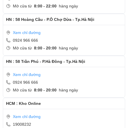
khá chắc tay. Độ dày 20,3 mm và nặng 1,9 kg tương đối dễ dàng
Mở cửa từ
8:00 - 22:00
hàng ngày
khi di chuyển.
HN : 58 Hoàng Cầu - P.Ô Chợ Dừa - Tp.Hà Nội
Xem chỉ đường
0924 966 666
Mở cửa từ
8:00 - 20:00
hàng ngày
HN : 58 Trần Phú - P.Hà Đông - Tp.Hà Nội
Xem chỉ đường
0924 966 666
Mở cửa từ
8:00 - 20:00
hàng ngày
HCM : Kho Online
Bảo mật vân tay
Xem chỉ đường
Với cảm biến vân tay được tích hợp sẵn, chiếc Dell Vostro 5581
19008232