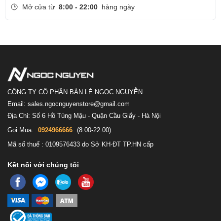
giúp người dùng có thể mở máy nhanh hơn, an toàn hơn chỉ với 1
Mở cửa từ
8:00 - 22:00
hàng ngày
lần chạm.
Bàn phím thuận tiện
Bàn phím được thiết kế thấp hơn so với chiếu nghỉ của máy tính,
hạn chế liệt phím hay bị màn hình đè lên trong quá trình gập máy.
Các phím cách nhau khoa học, phông chữ dễ nhìn, hành trình
CÔNG TY CỔ PHẦN BÁN LẺ NGỌC NGUYỄN
phím sâu, độ nảy tốt, giúp gõ dễ dàng mà không cần dùng quá
Email: sales.ngocnguyenstore@gmail.com
nhiều lực, tốt cho cổ tay của người dùng.
Địa Chỉ: Số 6 Hồ Tùng Mậu - Quận Cầu Giấy - Hà Nội
Kết nối đa dạng
Gọi Mua:
0924966666
(8:00-22:00)
Mã số thuế : 0109576433 do Sở KH-ĐT TP.HN cấp
Kết nối với chúng tôi