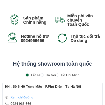
Miễn phí vận
Sản phẩm
chuyển
Chính hãng
Toàn Quốc
Hotline hỗ trợ
Thủ tục đổi trả
0924966666
Dễ dàng
Trải nghiệm nghe của bạn sẽ được tối ưu với công nghệ âm thanh
Waves MaxxAudio cho âm thanh với nhiều tùy chỉnh âm thanh
chuyên nghiệp. Công nghệ này cũng cung cấp các bộ lọc âm thanh
Hệ thống showroom toàn quốc
có sẵn giúp âm thanh lớn hơn, tối ưu cho từng trường hợp sử
Tất cả
Hà Nội
Hồ Chí Minh
dụng: Xem phim, nghe nhạc, chơi game,...
Thiết kế đồ họa mượt mà
HN : Số 6 Hồ Tùng Mậu - P.Phú Diễn - Tp.Hà Nội
LaptopDell Vostro 5581 sở hữu thiết kế đơn giản đặc trưng của các
dòng laptop Dell. Vỏ máy làm bằng nhựa, bề mặt nhám tạo cảm
Xem chỉ đường
giác như kim loại cứng cáp, vừa sang trọng vừa cho cảm giác cầm
0924 966 666