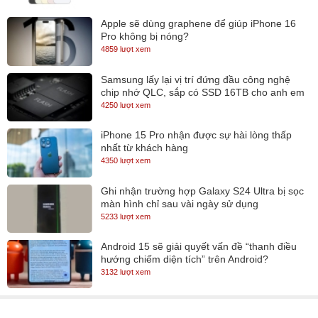
vụ kiểm tra đường truyền và giải quyết mang lại tính an toàn của
Apple sẽ dùng graphene để giúp iPhone 16
dữ liệu, phát hiện tính chẵn lẻ trên chip nhằm xác thực tính toàn
Pro không bị nóng?
4859 lượt xem
vẹn của dữ liệu, bên cạnh đó còn thực hiện 1 vài tính năng RAS
mạnh mẽ khác.
Samsung lấy lại vị trí đứng đầu công nghệ
chip nhớ QLC, sắp có SSD 16TB cho anh em
Chip đồ họa intel UHD Graphics 620 thuộc dòng chip cải tiến nâng
lưu trữ
4250 lượt xem
cao khả năng làm việc so với 520, với thử nghiệm qua 3D Mark
Cloud Gate( đánh giá về khả năng xử lý đồ họa game)Intel HD
iPhone 15 Pro nhận được sự hài lòng thấp
nhất từ khách hàng
Graphics 620 nhanh hơn khoảng 7% so với dòng 520 trước đó.
4350 lượt xem
Đặc biệt, còn có option VGA rời NVIDIA GeForce MX130 2GB
Ghi nhận trường hợp Galaxy S24 Ultra bị sọc
GDDR5 bên trong giúp Dell Vostro 5581 có thể chạy tốt hơn những
màn hình chỉ sau vài ngày sử dụng
5233 lượt xem
phần mềm đồ họa văn phòng và chơi được các dạng game có cấu
hình tầm trung. Với kiến trúc Maxell cũ nhưng NVIDIA GeForce
Android 15 sẽ giải quyết vấn đề “thanh điều
MX130 vẫn mạnh hơn khoảng 2,5 lần so với chính card Intel UHD
hướng chiếm diện tích” trên Android?
3132 lượt xem
Graphics 620 onboard.
Được trang bị ổ cứng SSD dung lượng 256GB,Dell Vostro 5581