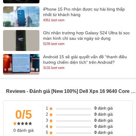
iPhone 15 Pro nhận được sự hài lòng thấp
nhất từ khách hàng
4351 lượt xem
Ghi nhận trường hợp Galaxy S24 Ultra bị sọc
màn hình chỉ sau vài ngày sử dụng
5235 lượt xem
Android 15 sẽ giải quyết vấn đề “thanh điều
hướng chiếm diện tích” trên Android?
3132 lượt xem
Reviews - Đánh giá [New 100%] Dell Xps 16 9640 Core Ultra 9 / RTX 4070 / 16.3 inch 4k+ (Model 2024)
1
0
đánh giá
0/5
2
0
đánh giá
3
0
đánh giá
4
0
đánh giá
0 đánh giá
5
0
đánh giá