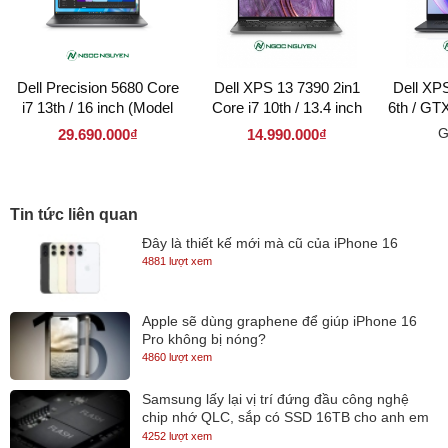
Dell Precision 5680 Core
Dell XPS 13 7390 2in1
Dell XP
i7 13th / 16 inch (Model
Core i7 10th / 13.4 inch
6th / GT
2023)
(Model 2020)
(M
G
29.690.000₫
14.990.000₫
Tin tức liên quan
Đây là thiết kế mới mà cũ của iPhone 16
4881 lượt xem
Apple sẽ dùng graphene để giúp iPhone 16
Pro không bị nóng?
4860 lượt xem
Samsung lấy lại vị trí đứng đầu công nghệ
chip nhớ QLC, sắp có SSD 16TB cho anh em
lưu trữ
4252 lượt xem