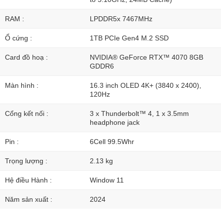
RAM :
LPDDR5x 7467MHz
Ổ cứng :
1TB PCIe Gen4 M.2 SSD
Card đồ hoạ :
NVIDIA® GeForce RTX™ 4070 8GB
GDDR6
Màn hình :
16.3 inch OLED 4K+ (3840 x 2400),
120Hz
Cổng kết nối :
3 x Thunderbolt™ 4, 1 x 3.5mm
headphone jack
Pin :
6Cell 99.5Whr
Trọng lượng :
2.13 kg
Hệ điều Hành :
Window 11
Năm sản xuất :
2024