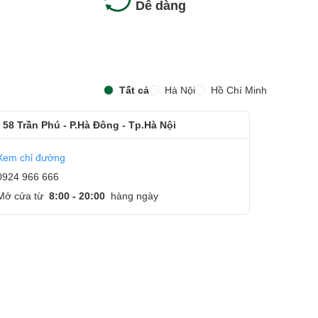
Dễ dàng
Tất cả
Hà Nội
Hồ Chí Minh
 58 Trần Phú - P.Hà Đông - Tp.Hà Nội
Xem chỉ đường
h
0924 966 666
i
Mở cửa từ
8:00 - 20:00
hàng ngày