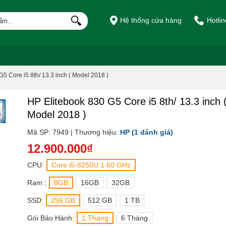
Hệ thống cửa hàng
Hotli
5 Core i5 8th/ 13.3 inch ( Model 2018 )
HP Elitebook 830 G5 Core i5 8th/ 13.3 inch 
Model 2018 )
Mã SP: 7949 | Thương hiệu:
HP
(1 đánh giá)
12.900.000₫
CPU:
Core i5-8250U 1.60 GHz
Ram :
8GB
16GB
32GB
SSD:
256 GB
512 GB
1 TB
Gói Bảo Hành:
1 Tháng
6 Tháng