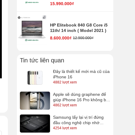
15.990.000₫
HP Elitebook 840 G8 Core i5
11th/ 14 inch ( Model 2021 )
8.600.000₫
12.900.000₫
Tin tức liên quan
Đây là thiết kế mới mà cũ của
iPhone 16
4882 lượt xem
Apple sẽ dùng graphene để
giúp iPhone 16 Pro không bị
nóng?
ế
4862 lượt xem
c
Samsung lấy lại vị trí đứng
t
đầu công nghệ chip nhớ
QLC, sắp có SSD 16TB cho
4254 lượt xem
n
anh em lưu trữ