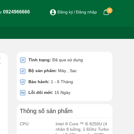
0
0924966666
ne
Đăng ký
Đăng nhập
(
Tình trạng:
Đã qua sử dụng
Bộ sản phẩm:
Máy , Sạc
Bảo hành:
1 - 6 Tháng
Lỗi đổi mới:
15 Ngày
Thông số sản phẩm
CPU:
Intel ® Core ™ i5 8250U (4
nhân 8 luồng, 1.6Ghz Turbo