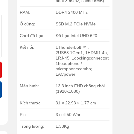
boot 3.4Ghz, cache 6MB)
RAM:
DDR4 2400 MHz
Ổ cứng:
SSD M.2 PCIe NVMe
Card đồ họa:
Đồ họa Intel UHD 620
Kết nối:
1Thunderbolt ™ ;
2USB3.1Gen1; 1HDMI1.4b;
1RJ-45; 1dockingconnector;
1headphone /
microphonecombo;
1ACpower
Màn hình:
13,3 inch FHD chống chói
(1920x1080)
Kích thước:
31 × 22.93 × 1.77 cm
Pin:
3 cell 50 Whr
Trọng lượng:
1.33Kg