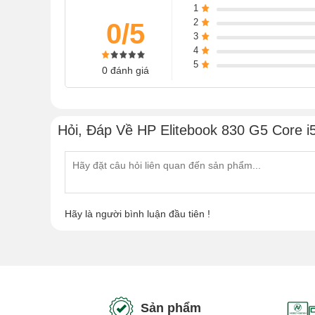
1
dễ dàng theo dõi và sớm có được lựa chọn tốt nhất.
2
0/5
3
4
5
0 đánh giá
Hỏi, Đáp Về HP Elitebook 830 G5 Core i5
Hãy là người bình luận đầu tiên !
Sản phẩm