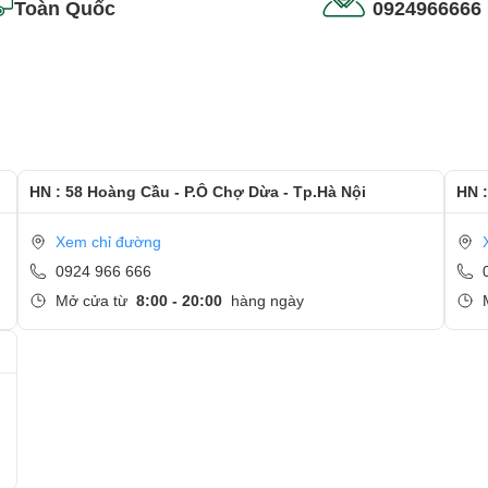
Toàn Quốc
0924966666
HN : 58 Hoàng Cầu - P.Ô Chợ Dừa - Tp.Hà Nội
HN :
Xem chỉ đường
i trang và sang trọng cho một mẫu máy tính xách tay dành cho doan
0924 966 666
n đạt tiêu chuẩn MIL-STD 810G của quân đội Mỹ về khả năng chống rơ
Mở cửa từ
8:00 - 20:00
hàng ngày
a môi trường khắc nghiệt...