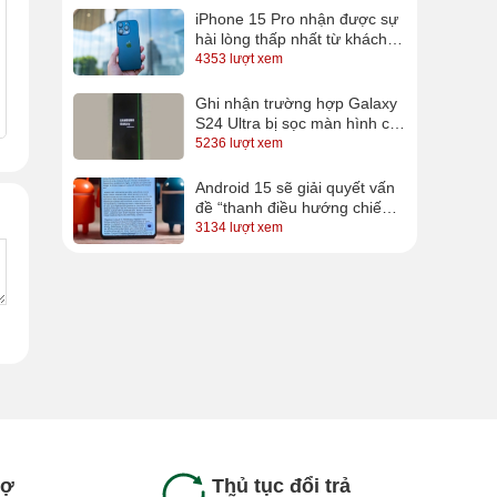
iPhone 15 Pro nhận được sự
hài lòng thấp nhất từ khách
hàng
4353 lượt xem
Ghi nhận trường hợp Galaxy
S24 Ultra bị sọc màn hình chỉ
sau vài ngày sử dụng
5236 lượt xem
Android 15 sẽ giải quyết vấn
đề “thanh điều hướng chiếm
diện tích” trên Android?
3134 lượt xem
rợ
Thủ tục đổi trả