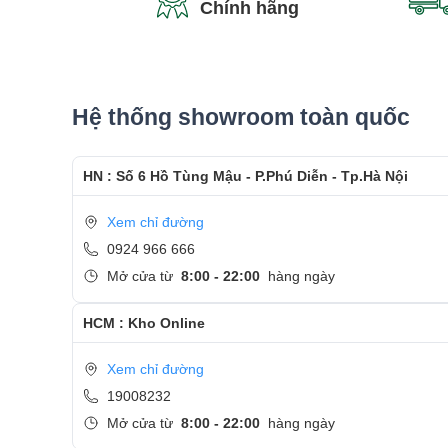
Chính hãng
Hệ thống showroom toàn quốc
HN : Số 6 Hồ Tùng Mậu - P.Phú Diễn - Tp.Hà Nội
Thiết kế sang trọng
Xem chỉ đường
HP EliteBook 830 G5 vẫn giữ thiết kế mỏng nhẹ, thờ
0924 966 666
nhân. Máy vẫn giữ được vẻ ngoài mỏng, nhẹ, nhưng vẫ
Mở cửa từ
8:00 - 22:00
hàng ngày
vỡ, chống va đập, chống sốc, chịu nhiệt độ và độ ẩm củ
HCM : Kho Online
Xem chỉ đường
19008232
Mở cửa từ
8:00 - 22:00
hàng ngày