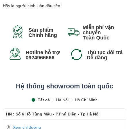
Màn hình:
Hãy là người bình luận đầu tiên !
Miễn phí vận
Sản phẩm
chuyển
Chính hãng
Toàn Quốc
Hotline hỗ trợ
Thủ tục đổi trả
0924966666
Dễ dàng
Hệ thống showroom toàn quốc
Tất cả
Hà Nội
Hồ Chí Minh
HP Envy X360 2 in 1 14-fc0023dx được trang bị màn hình 14-inch
HN : Số 6 Hồ Tùng Mậu - P.Phú Diễn - Tp.Hà Nội
FHD (1920 x 1080) cảm ứng, tràn viền và xoay gập 360 độ, chất
lượng đem đến những hình ảnh sống động, có độ phân giải cao
Xem chỉ đường