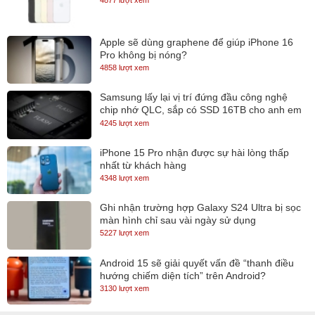
Apple sẽ dùng graphene để giúp iPhone 16
Pro không bị nóng?
4858 lượt xem
Samsung lấy lại vị trí đứng đầu công nghệ
chip nhớ QLC, sắp có SSD 16TB cho anh em
lưu trữ
4245 lượt xem
iPhone 15 Pro nhận được sự hài lòng thấp
nhất từ khách hàng
4348 lượt xem
Ghi nhận trường hợp Galaxy S24 Ultra bị sọc
màn hình chỉ sau vài ngày sử dụng
5227 lượt xem
Nếu bạn là một tín đồ của dòng ENVY của HP chắc bạn không còn
xa lạ gì với những mẫu Laptop với kích thước 13” và 15”, tuy vậy
Android 15 sẽ giải quyết vấn đề “thanh điều
hướng chiếm diện tích” trên Android?
với hai phiên bản kích thước này, người dùng lại khá lấn cấn trong
3130 lượt xem
việc lựa chọn về kích thước hiện thị. Chọn 13” inch thì nhỏ quá mà