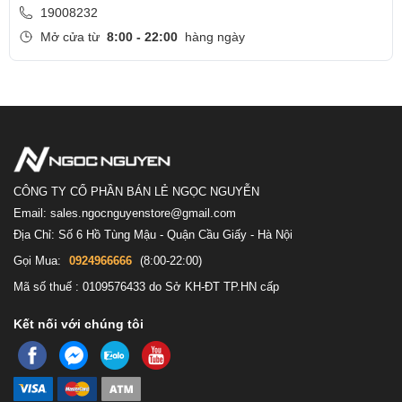
19008232
ích tối đa, nâng cao năng suất làm việc cho bạn.
Mở cửa từ
8:00 - 22:00
hàng ngày
Hiệu năng:
CÔNG TY CỔ PHẦN BÁN LẺ NGỌC NGUYỄN
Email: sales.ngocnguyenstore@gmail.com
Địa Chỉ: Số 6 Hồ Tùng Mậu - Quận Cầu Giấy - Hà Nội
Gọi Mua:
0924966666
(8:00-22:00)
Mã số thuế : 0109576433 do Sở KH-ĐT TP.HN cấp
Kết nối với chúng tôi
Là một phiên bản mới nhất trong năm 2024, thật không quá khó để
tưởng tưởng ra sức mạnh thực của mẫu laptop này ở thời điểm