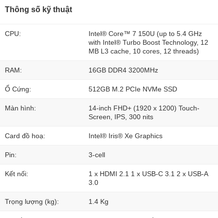
Thông số kỹ thuật
CPU:
Intel® Core™ 7 150U (up to 5.4 GHz
with Intel® Turbo Boost Technology, 12
MB L3 cache, 10 cores, 12 threads)
RAM:
16GB DDR4 3200MHz
Ổ Cứng:
512GB M.2 PCIe NVMe SSD
Màn hình:
14-inch FHD+ (1920 x 1200) Touch-
Screen, IPS, 300 nits
Card đồ hoạ:
Intel® Iris® Xe Graphics
Pin:
3-cell
Kết nối:
1 x HDMI 2.1 1 x USB-C 3.1 2 x USB-A
3.0
Trọng lượng (kg):
1.4 Kg