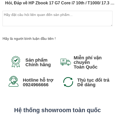
Hỏi, Đáp về HP Zbook 17 G7 Core i7 10th / T1000/ 17.3 inch (Model 2020)
Trải nghiệm màn hình sắc nét, sống động
Được định hướng dành cho những người làm đồ họa
Hãy là người bình luận đầu tiên !
chuyên nghiệp, HP trang bị cho ZBook Fury 17 G7 màn hình
17.3 inches có độ phân giải Full HD. Màn hình trên ZBook
Fury G7 sử dụng tấm nền IPS chống chói, cho khả năng tái
Miễn phí vận
Sản phẩm
chuyển
tạo màu tốt hơn và góc nhìn rộng hơn. Cỗ máy trạm này còn
Chính hãng
Toàn Quốc
trang bị màn hình DreamColor độc quyền của HP, cho độ
phủ màu đạt 100% DCI-P3 và độ sáng 600 nits mang lại
Hotline hỗ trợ
Thủ tục đổi trả
hình ảnh sống động, sắc nét nhất.
0924966666
Dễ dàng
Hệ thống showroom toàn quốc