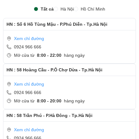
Tất cả
Hà Nội
Hồ Chí Minh
HN : Số 6 Hồ Tùng Mậu - P.Phú Diễn - Tp.Hà Nội
Xem chỉ đường
0924 966 666
Mở cửa từ
8:00 - 22:00
hàng ngày
HN : 58 Hoàng Cầu - P.Ô Chợ Dừa - Tp.Hà Nội
Bảo mật toàn diện chuẩn doanh nghiệp
Workstation HP còn được trang bị công nghệ chống nhìn trộm HP
Xem chỉ đường
Sure View Reflect, bảo mật hiển thị trên màn hình laptop, khi người
0924 966 666
khác quan sát từ 2 phía sẽ không thể thấy được thông tin. Không
Mở cửa từ
8:00 - 20:00
hàng ngày
chỉ bảo mật ở màn hình, máy còn được trang bị thiết bị cảm biến
HN : 58 Trần Phú - P.Hà Đông - Tp.Hà Nội
vân tay hiện đại mà hầu hết các laptop đời mới đều sở hữu, với
mục đích tiết kiệm thời gian đăng nhập, gõ mật khẩu và tránh để
Xem chỉ đường
người khác biết được cách đăng nhập. Máy còn trang bị một cần
0924 966 666