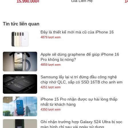
Giá Liên Hệ
15.990.000₫
1
Tin tức liên quan
Đây là thiết kế mới mà cũ của iPhone 16
4879 lượt xem
Apple sẽ dùng graphene để giúp iPhone 16
Pro không bị nóng?
Cấu hình:
4859 lượt xem
HP gọi ZBook Fury G7 là “chiếc máy trạm dẻo dai nhất thế
Samsung lấy lại vị trí đứng đầu công nghệ
giới”, nên không có gì lạ khi cỗ máy này được trang bị
chip nhớ QLC, sắp có SSD 16TB cho anh em
những cấu hình đa dạng và có khả năng nâng cấp phần
lưu trữ
4251 lượt xem
cứng rất tốt. HP ZBook Fury G7 gia nhập hàng ngũ máy
iPhone 15 Pro nhận được sự hài lòng thấp
trạm thế hệ mới, hiệu năng cao của Hewlett-Packard.
nhất từ khách hàng
4350 lượt xem
HP định hướng ZBook Fury 17 G7 là một cỗ máy trạm cao
cấp, bởi vậy, chiếc laptop Workstation này được trang bị
Ghi nhận trường hợp Galaxy S24 Ultra bị sọc
màn hình chỉ sau vài ngày sử dụng
những phần cứng có hiệu năng khá mạnh mẽ. ZBook Fury