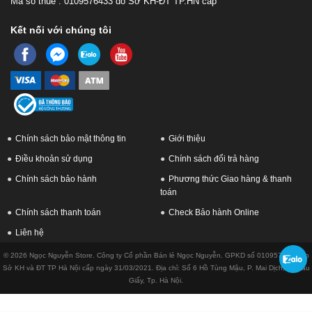
Mã số thuế : 0109576433 do Sở KH-ĐT TP.HN cấp
Kết nối với chúng tôi
Laptop còn được trang bị Webcam HD, cổng mạng LAN và kết nối
Wifi 6 không dây siêu tốc giúp bạn dễ dàng làm việc và tham gia
Chính sách bảo mật thông tin
Giới thiệu
các cuộc họp trực tuyến ở mọi nơi.
Điều khoản sử dụng
Chính sách đổi trả hàng
Chính sách bảo hành
Phương thức Giao hàng & thanh
toán
Chính sách thanh toán
Check Bảo hành Online
Liên hệ
© 2026 Ngọc Nguyễn Store. Công ty Cổ phần Bán lẻ Ngọc Nguyễn. GPKD số 0109576433 do
Sở KH và ĐT TP Hà Nội cấp ngày 31/03/2021. Địa chỉ: Số 6 Hồ Tùng Mậu, P. Mai Dịch, Q. Cầu
Giấy, Tp. Hà Nội.