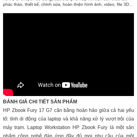
phác thảo, thiết kế, chỉnh sửa, hoàn thiện hình ảnh, video, file 3D…
ĐÁNH GIÁ CHI TIẾT SẢN PHẨM
HP Zbook Fury 17 G7 cân bằng hoàn hảo giữa cả hai yếu
tố: tính di động của laptop và khả năng xử lý vượt trội của
máy trạm. Laptop Workstation HP Zbook Fury là một sản
phẩm công nghệ đáp ứng đầy đủ mọi nhu cầu của một