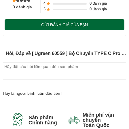
4
0
đánh giá
0 đánh giá
5
0
đánh giá
GỬI ĐÁNH GIÁ CỦA BẠN
Hỏi, Đáp về [ Ugreen 60559 ] Bộ Chuyển TYPE C Pro Hub 4K cho Macbook Pro / Air 16 " / 15" / 13" 100W sạc PD + 4K HDMI +
Hãy là người bình luận đầu tiên !
Miễn phí vận
Sản phẩm
chuyển
Chính hãng
Toàn Quốc