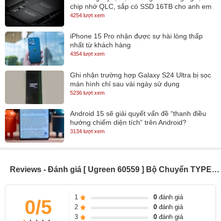
chip nhớ QLC, sắp có SSD 16TB cho anh em
lưu trữ
4254 lượt xem
iPhone 15 Pro nhận được sự hài lòng thấp
nhất từ khách hàng
4354 lượt xem
Ghi nhận trường hợp Galaxy S24 Ultra bị sọc
màn hình chỉ sau vài ngày sử dụng
5236 lượt xem
Android 15 sẽ giải quyết vấn đề “thanh điều
hướng chiếm diện tích” trên Android?
3134 lượt xem
Reviews - Đánh giá [ Ugreen 60559 ] Bộ Chuyển TYPE C Pro Hub 4K cho Macbook Pro / Air 16 " / 15" / 13" 100W sạc PD + 4K HDMI +
1
0
đánh giá
0/5
2
0
đánh giá
3
0
đánh giá