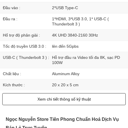
Đầu vào :
2*USB Type-C
Đầu ra :
1*HDMI, 3*USB 3.0, 1* USB-C (
Thunderbolt 3 )
Hổ trợ độ phân giải :
4K UHD 3840-2160 30Hz
Tốc độ truyền USB 3.0 :
lên đến 5Gpbs
USB-C ( Thunderbolt 3 ) :
Hỗ trợ đầu ra Video tối đa 8K, sạc PD
100W
Chất liệu :
Aluminum Alloy
Kích thước :
20 x 20 x 5 cm
Xem chi tiết thông số kỹ thuật
Ngọc Nguyễn Store Tiên Phong Chuẩn Hoá Dịch Vụ
Bán Lẻ Trực Tuyến