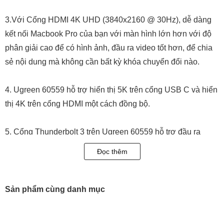
3.Với Cổng HDMI 4K UHD (3840x2160 @ 30Hz), dễ dàng
kết nối Macbook Pro của bạn với màn hình lớn hơn với độ
phân giải cao để có hình ảnh, đầu ra video tốt hơn, để chia
sẻ nội dung mà không cần bất kỳ khóa chuyển đổi nào.
4. Ugreen 60559 hỗ trợ hiển thị 5K trên cổng USB C và hiển
thị 4K trên cổng HDMI một cách đồng bộ.
5. Cổng Thunderbolt 3 trên Ugreen 60559 hỗ trợ đầu ra
Video tối đa 8K, sạc PD 100W qua cổng USB C, truyền dữ
Đọc thêm
liệu nhanh lên tới 40Gbps với các thiết bị Thunderbolt và lên
tới 10Gbps với các thiết bị USB 3.1 Gen 2, chuyển phim HD
hoặc tập tin chỉ trong vài giây.
Sản phẩm cùng danh mục
6. Và có thêm 3 cổng USB 3.0 để hỗ trợ truyền dữ liệu siêu