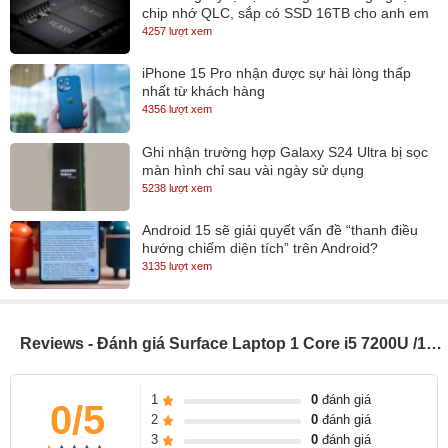
Touch(cảm ứng) cho phép bạn dễ dàng điều hướng các ứng dụng
chip nhớ QLC, sắp có SSD 16TB cho anh em
lưu trữ
4257 lượt xem
và chương trình trong Windows 10 S. Bằng cách chạm tay vào màn
hình hoặc sử dụng bút Surface Pen (có tích hợp sẵn theo máy)
iPhone 15 Pro nhận được sự hài lòng thấp
nhất từ khách hàng
4356 lượt xem
Ghi nhận trường hợp Galaxy S24 Ultra bị sọc
màn hình chỉ sau vài ngày sử dụng
5238 lượt xem
Android 15 sẽ giải quyết vấn đề “thanh điều
hướng chiếm diện tích” trên Android?
3135 lượt xem
Reviews - Đánh giá Surface Laptop 1 Core i5 7200U /13.5 inch QHD (Model 2017)
1
0
đánh giá
0/5
2
0
đánh giá
Kết nối đa dạng
3
0
đánh giá