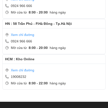
Surface Laptop sẽ không hề tạo ra tiếng ồn, giúp người dùng sẽ có
0924 966 666
những trải nghiệm hoàn hảo nhất khi làm việc.
Mở cửa từ
8:00 - 20:00
hàng ngày
Màu sẵc đa dạng
HN : 58 Trần Phú - P.Hà Đông - Tp.Hà Nội
Xem chỉ đường
0924 966 666
Mở cửa từ
8:00 - 20:00
hàng ngày
HCM : Kho Online
Xem chỉ đường
19008232
Mở cửa từ
8:00 - 22:00
hàng ngày
Trong một bước đột phá gây nhiều ngạc nhiên, Microsoft đã vượt