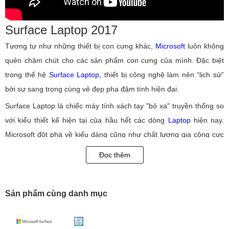
Surface Laptop 2017
Tương tự như những thiết bị con cưng khác,
Microsoft
luôn không
quên chăm chút cho các sản phẩm con cưng của mình. Đặc biệt
trong thế hệ
Surface Laptop,
thiết bị công nghệ làm nên “lịch sử”
bởi sự sang trọng cùng vẻ đẹp pha đậm tính hiện đại.
Surface Laptop là chiếc máy tính xách tay "bỏ xa" truyền thống so
với kiểu thiết kế hiện tại của hầu hết các dòng
Laptop
hiện nay.
Microsoft đột phá về kiểu dáng cũng như chất lượng gia công cực
kỳ cao biến Surface Laptop trở thành đối thủ lớn nhất của
MacBook
Đọc thêm
ngay từ thời điểm mới ra mắt.
Thiết kế đẹp và sáng tạo
Sản phẩm cùng danh mục
Đó là sự kết hợp giữa giữa mạnh mẽ và tinh tế; điểm ấn tượng đặc
biệt đó là độ dày của máy chỉ đạt 14,5 mm cùng trọng lượng 1,25
Kg giúp người dùng dễ dàng bỏ túi và mang xách khi đi ra ngoài