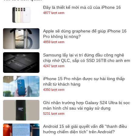
GTX 1650Ti 4GB GDDR6, kiến trúc Nvidia Turing tạo nên hiệu ứng
Đây là thiết kế mới mà cũ của iPhone 16
đổ bóng chân thực, tăng cường hiệu suất xử lý, hoạt động mát và
4877 lượt xem
êm hơn trong từng tựa game. Bạn có thể chơi tốt mọi tựa game
eSports và tận hưởng các game bom tấn AAA yêu thích, Lenovo
Apple sẽ dùng graphene để giúp iPhone 16
Pro không bị nóng?
Gaming Legion 5i không những là cỗ máy chiến game tuyệt đỉnh
4859 lượt xem
mà còn đáp ứng hoàn hảo của một laptop đồ họa – kỹ thuật.
Samsung lấy lại vị trí đứng đầu công nghệ
chip nhớ QLC, sắp có SSD 16TB cho anh em
lưu trữ
4247 lượt xem
iPhone 15 Pro nhận được sự hài lòng thấp
nhất từ khách hàng
4350 lượt xem
Ghi nhận trường hợp Galaxy S24 Ultra bị sọc
màn hình chỉ sau vài ngày sử dụng
5231 lượt xem
Android 15 sẽ giải quyết vấn đề “thanh điều
hướng chiếm diện tích” trên Android?