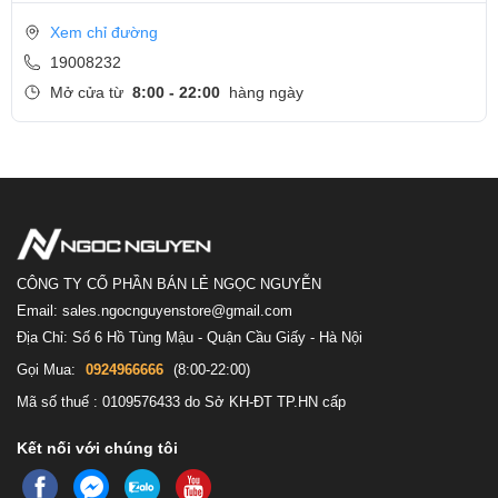
việc trực tuyến của người dùng luôn liền mạch, mạnh mẽ nhất.
Xem chỉ đường
Công nghệ bảo mật nhận diện khuôn mặt bảo vệ laptop khỏi
19008232
những truy cập trái phép.
Mở cửa từ
8:00 - 22:00
hàng ngày
Đa dạng cổng kết nối giúp bạn truyền tải và chia sẻ thông tin cũng
như thiết bị ngoại vi một cách nhanh chóng. Các cổng kết nối bao
gồm:
CÔNG TY CỔ PHẦN BÁN LẺ NGỌC NGUYỄN
Email: sales.ngocnguyenstore@gmail.com
Địa Chỉ: Số 6 Hồ Tùng Mậu - Quận Cầu Giấy - Hà Nội
Gọi Mua:
0924966666
(8:00-22:00)
Mã số thuế : 0109576433 do Sở KH-ĐT TP.HN cấp
Kết nối với chúng tôi