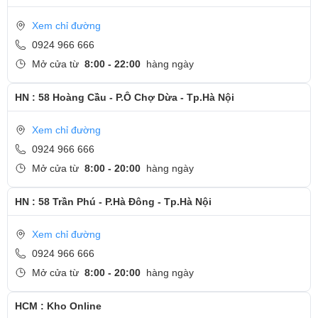
thao tác chính xác dù là trong đêm tối.
Xem chỉ đường
0924 966 666
Mở cửa từ
8:00 - 22:00
hàng ngày
HN : 58 Hoàng Cầu - P.Ô Chợ Dừa - Tp.Hà Nội
Xem chỉ đường
0924 966 666
Mở cửa từ
8:00 - 20:00
hàng ngày
HN : 58 Trần Phú - P.Hà Đông - Tp.Hà Nội
Xem chỉ đường
0924 966 666
Kết nối đa dạng, toàn diện
Mở cửa từ
8:00 - 20:00
hàng ngày
Lenovo Gaming Legion 5i được trang bị công nghệ kết nối WiFi 6
mới nhất, giúp cho mọi trải nghiệm chơi game online cũng như làm
HCM : Kho Online