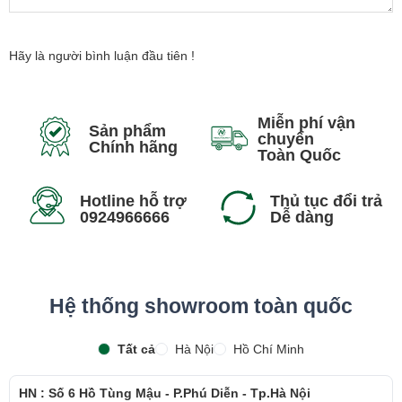
Hãy là người bình luận đầu tiên !
Miễn phí vận
Sản phẩm
chuyển
Chính hãng
Toàn Quốc
Hotline hỗ trợ
Thủ tục đổi trả
0924966666
Dễ dàng
Bàn phím lý tưởng cho game thủ
Legion 5 luôn thấu hiểu bạn trong từng trận đấu khi trang bị bàn
Hệ thống showroom toàn quốc
phím Legion TrueStrike có hành trình phím tối ưu 1,5mm, phím
bấm sâu, nhạy, độ này cao, giúp bạn thao tác hoàn toàn như ý
Tất cả
Hà Nội
Hồ Chí Minh
muốn. Hơn nữa, bàn phím TrueStrike có bố cục thông minh với vị
trí phím mũi tên hợp lý, bàn phím số đầy đủ và đèn nền, giúp bạn
HN : Số 6 Hồ Tùng Mậu - P.Phú Diễn - Tp.Hà Nội