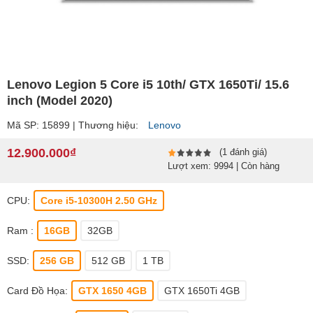
Lenovo Legion 5 Core i5 10th/ GTX 1650Ti/ 15.6
inch (Model 2020)
Mã SP: 15899 | Thương hiệu:
Lenovo
12.900.000₫
(1 đánh giá)
Lượt xem: 9994 | Còn hàng
CPU:
Core i5-10300H 2.50 GHz
Ram :
16GB
32GB
SSD:
256 GB
512 GB
1 TB
Card Đồ Họa:
GTX 1650 4GB
GTX 1650Ti 4GB