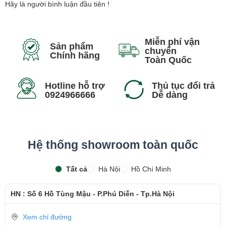
Hãy là người bình luận đầu tiên !
việc hơn nhờ một thiết kế sang trọng và chuyên nghiệp. Phần viền
màn hình siêu mỏng, kích thước gọn nhẹ, di động và một thiết kế
rất thời thượng tạo nên chiếc máy tính xách tay đẹp đẳng cấp.
Miễn phí vận
Sản phẩm
Không chỉ tạo phong cách riêng, sự mỏng nhẹ của Lenovo
chuyển
Chính hãng
Toàn Quốc
ThinkBook 14 G8 còn giúp bạn có thể dễ dàng mang laptop đi bất
cứ đâu.
Hotline hỗ trợ
Thủ tục đổi trả
0924966666
Dễ dàng
Hệ thống showroom toàn quốc
Tất cả
Hà Nội
Hồ Chí Minh
HN : Số 6 Hồ Tùng Mậu - P.Phú Diễn - Tp.Hà Nội
Xem chỉ đường