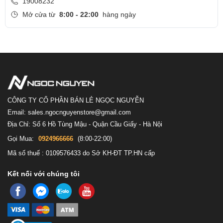
19008232
Mở cửa từ
8:00 - 22:00
hàng ngày
Tối ưu cho khả năng làm việc từ xa
Những cuộc họp video đang là điều không còn xa lạ hiện nay, khi
CÔNG TY CỔ PHẦN BÁN LẺ NGỌC NGUYỄN
Email: sales.ngocnguyenstore@gmail.com
bạn vẫn có thể tham gia họp mà không cần phải mất thời gian di
Địa Chỉ: Số 6 Hồ Tùng Mậu - Quận Cầu Giấy - Hà Nội
chuyển đến phòng họp, đồng thời tạo kết nối từ xa trong công việc.
Gọi Mua:
0924966666
(8:00-22:00)
Lenovo ThinkBook 14 G8 hiểu điều đó và đã xây dựng hệ thống
Mã số thuế : 0109576433 do Sở KH-ĐT TP.HN cấp
webcam HD sắc nét, âm thanh trung thực cùng micro chống ồn.
Bạn sẽ có được chất lượng cuộc gọi tối ưu nhất để công việc hoàn
Kết nối với chúng tôi
toàn trôi chảy.