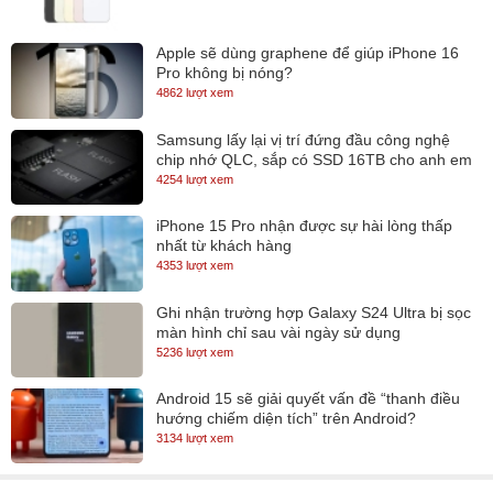
Apple sẽ dùng graphene để giúp iPhone 16
Pro không bị nóng?
4862 lượt xem
Samsung lấy lại vị trí đứng đầu công nghệ
chip nhớ QLC, sắp có SSD 16TB cho anh em
lưu trữ
4254 lượt xem
iPhone 15 Pro nhận được sự hài lòng thấp
nhất từ khách hàng
4353 lượt xem
Ghi nhận trường hợp Galaxy S24 Ultra bị sọc
màn hình chỉ sau vài ngày sử dụng
5236 lượt xem
Khả năng xử lý đồ họa xuất sắc
Android 15 sẽ giải quyết vấn đề “thanh điều
hướng chiếm diện tích” trên Android?
Bộ vi xử lý Intel Core 5 220H tích hợp GPU đồ họa Intel Graphics
3134 lượt xem
mạnh mẽ hàng đầu mang tới sức mạnh đồ họa ấn tượng, Lenovo
ThinkBook 14 G8 có thể chỉnh sửa ảnh, biên tập video hay chạy