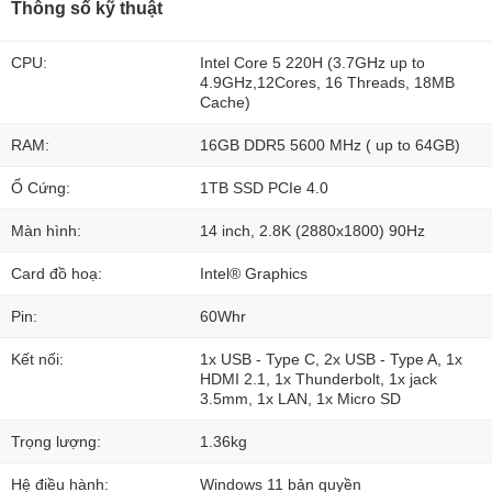
Thông số kỹ thuật
CPU:
Intel Core 5 220H (3.7GHz up to
4.9GHz,12Cores, 16 Threads, 18MB
Cache)
RAM:
16GB DDR5 5600 MHz ( up to 64GB)
Ổ Cứng:
1TB SSD PCIe 4.0
Màn hình:
14 inch, 2.8K (2880x1800) 90Hz
Card đồ hoạ:
Intel® Graphics
Pin:
60Whr
Kết nối:
1x USB - Type C, 2x USB - Type A, 1x
HDMI 2.1, 1x Thunderbolt, 1x jack
3.5mm, 1x LAN, 1x Micro SD
Trọng lượng:
1.36kg
Hệ điều hành:
Windows 11 bản quyền