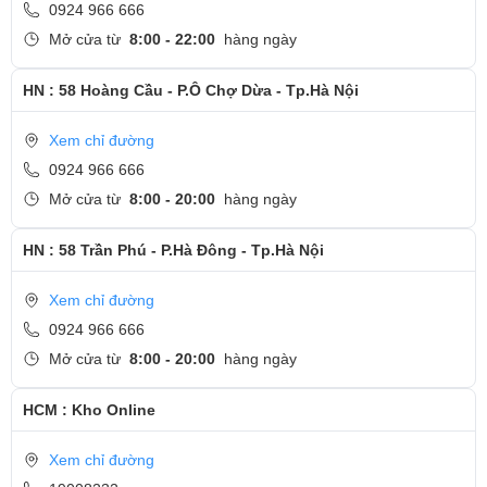
0924 966 666
Mở cửa từ
8:00 - 22:00
hàng ngày
Màn hình sống động sắc nét
HN : 58 Hoàng Cầu - P.Ô Chợ Dừa - Tp.Hà Nội
Màn hình của Lenovo ThinkBook 14 G8 có kích thước 14 inch, độ
phân giải 2K+ sắc nét, cho hình ảnh sống động như thật với màu
Xem chỉ đường
sắc, độ tương phản chính xác. Viền màn hình siêu mỏng giúp bạn
0924 966 666
hoàn toàn tập trung vào nội dung trước mắt. Hơn nữa, màn hình
Mở cửa từ
8:00 - 20:00
hàng ngày
này còn có công nghệ lọc ánh sáng xanh bảo vệ mắt đã được
HN : 58 Trần Phú - P.Hà Đông - Tp.Hà Nội
chứng nhận bởi TUV Rheinland, giúp bạn làm việc thoải mái dù
trong thời gian dài.
Xem chỉ đường
0924 966 666
Mở cửa từ
8:00 - 20:00
hàng ngày
HCM : Kho Online
Xem chỉ đường