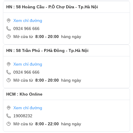
MSI Shift, tùy chỉnh hiệu năng linh hoạt
HN : 58 Hoàng Cầu - P.Ô Chợ Dừa - Tp.Hà Nội
Như thường lệ thì MSI GF63 vẫn có 3 chế độ tùy chỉnh hiệu
năng nhanh, có thể chuyển đổi qua lại chỉ với phím MSI Shift.
Xem chỉ đường
Đó là chế độ Sport, dành cho khi cần chơi game; chế độ
0924 966 666
Comfort lúc sử dụng bình thường và chế độ Eco để tiết kiệm
Mở cửa từ
8:00 - 20:00
hàng ngày
pin. Sự chuyển đổi sẽ giúp bạn tối ưu nguồn lực và thời lượng
HN : 58 Trần Phú - P.Hà Đông - Tp.Hà Nội
pin khi sử dụng ở các nhu cầu khác nhau.
Xem chỉ đường
0924 966 666
Mở cửa từ
8:00 - 20:00
hàng ngày
HCM : Kho Online
Xem chỉ đường
19008232
Mở cửa từ
8:00 - 22:00
hàng ngày