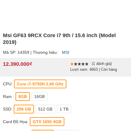
Msi GF63 9RCX Core i7 9th / 15.6 inch (Model
2019)
Mã SP: 14359 | Thương hiệu:
MSI
12.390.000₫
(1 đánh giá)
Lượt xem: 4663 | Còn hàng
CPU:
Core i7-9750H 2.60 GHz
Ram :
8GB
16GB
SSD:
256 GB
512 GB
1 TB
Card Đồ Họa:
GTX 1650 4GB