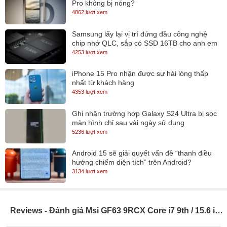
chỉ như những laptop 14 inch.
Pro không bị nóng?
4862 lượt xem
Samsung lấy lại vị trí đứng đầu công nghệ
chip nhớ QLC, sắp có SSD 16TB cho anh em
lưu trữ
4253 lượt xem
iPhone 15 Pro nhận được sự hài lòng thấp
nhất từ khách hàng
4353 lượt xem
Ghi nhận trường hợp Galaxy S24 Ultra bị sọc
màn hình chỉ sau vài ngày sử dụng
5236 lượt xem
Android 15 sẽ giải quyết vấn đề “thanh điều
hướng chiếm diện tích” trên Android?
3134 lượt xem
Với công nghệ IPS, bạn sẽ được tận hưởng tựa game yêu thích
ở góc nhìn rộng, độ tương phản cao, giúp những nhân vật
game yêu thích xuất hiện một cách hoàn hảo.
Reviews - Đánh giá Msi GF63 9RCX Core i7 9th / 15.6 inch (Model 2019)
Hiệu năng đáng nể