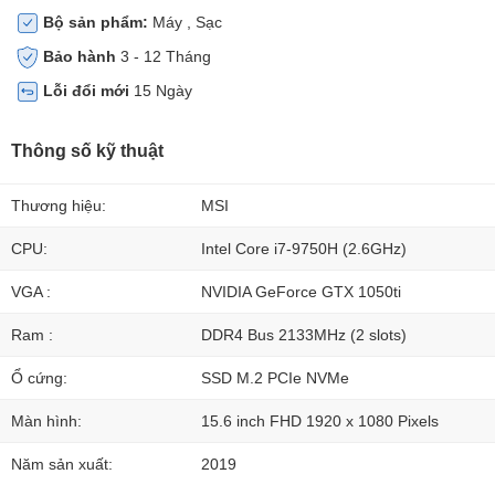
Bộ sản phẩm:
Máy , Sạc
Bảo hành
3 - 12 Tháng
Lỗi đổi mới
15 Ngày
Thông số kỹ thuật
Thương hiệu:
MSI
CPU:
Intel Core i7-9750H (2.6GHz)
VGA :
NVIDIA GeForce GTX 1050ti
Ram :
DDR4 Bus 2133MHz (2 slots)
Ổ cứng:
SSD M.2 PCIe NVMe
Màn hình:
15.6 inch FHD 1920 x 1080 Pixels
Năm sản xuất:
2019