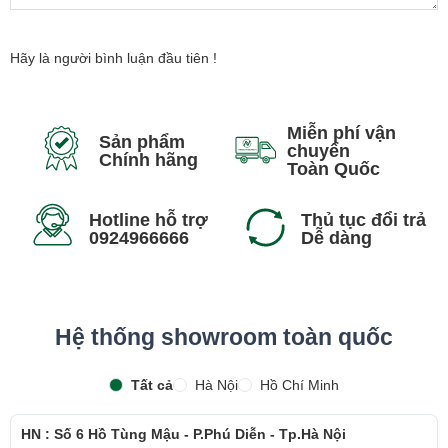
nhanh.
Màn hình – cải tiến đáng giá
Hãy là người bình luận đầu tiên !
Chiếc máy được trang bị cho mình màn hình có kích thước 13.3
inches với độ phân giải Full HD với tấm nền IPS. Mặc dù độ sáng ở
Miễn phí vận
mức trung bình, chỉ 300 nits, màn hình của dòng máy ThinkPad
Sản phẩm
chuyển
Chính hãng
X390 cho ra độ phủ màu sRGB lên tới 96% và AdobeRGB ở mức
Toàn Quốc
62%. Ở độ phân giải này, máy có thêm 2 tùy chọn về màn hình nữa
là màn hình cảm ứng và màn hình sử dụng công nghệ bảo mật
Hotline hỗ trợ
Thủ tục đổi trả
0924966666
Dễ dàng
tuyệt đối do Lenovo phát triển.
Hệ thống showroom toàn quốc
Tất cả
Hà Nội
Hồ Chí Minh
HN : Số 6 Hồ Tùng Mậu - P.Phú Diễn - Tp.Hà Nội