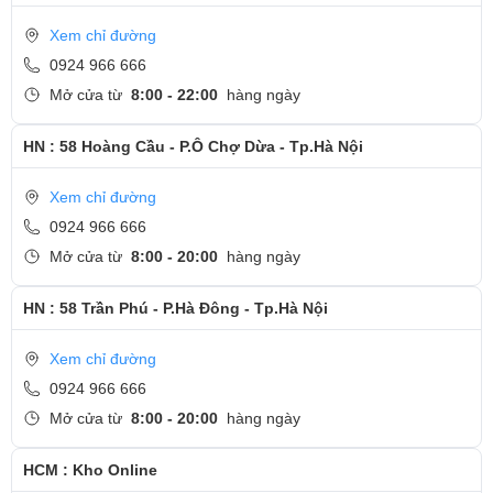
Xem chỉ đường
0924 966 666
Mở cửa từ
8:00 - 22:00
hàng ngày
HN : 58 Hoàng Cầu - P.Ô Chợ Dừa - Tp.Hà Nội
Hơi ngạc nhiên khi chiếc máy này vẫn có tùy chọn màn hình ở độ
Xem chỉ đường
phân giải HD với tấm nền TN, nhưng xét đến việc tối ưu chi phí mà
0924 966 666
vẫn được trải nghiệm một chiếc máy doanh nhân cao cấp, thì đánh
Mở cửa từ
8:00 - 20:00
hàng ngày
đổi này cũng không phải là quá tệ.
Nghe nhạc chân thật
HN : 58 Trần Phú - P.Hà Đông - Tp.Hà Nội
Công nghệ âm thanh vòm Dolby Audio™ Premium cho phép âm
Xem chỉ đường
thanh phát to và rõ hơn, thậm chí bạn còn có thể nghe được từng
0924 966 666
từ khi nghe Opera. Âm thanh siêu thật và sống động hệt như trong
Mở cửa từ
8:00 - 20:00
hàng ngày
rạp chiếu phim giúp bạn có những giây phút giải trí tuyệt vời.
Bàn phím và Trackpad
HCM : Kho Online