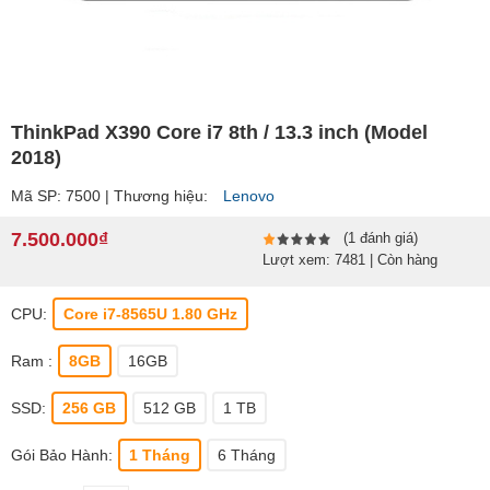
ThinkPad X390 Core i7 8th / 13.3 inch (Model
2018)
Mã SP: 7500 | Thương hiệu:
Lenovo
7.500.000₫
(1 đánh giá)
Lượt xem: 7481 | Còn hàng
CPU:
Core i7-8565U 1.80 GHz
Ram :
8GB
16GB
SSD:
256 GB
512 GB
1 TB
Gói Bảo Hành:
1 Tháng
6 Tháng