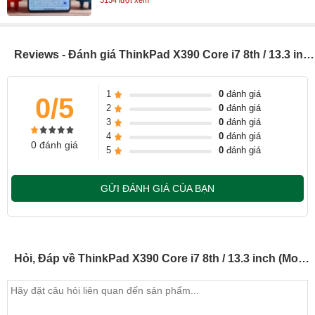
Reviews - Đánh giá ThinkPad X390 Core i7 8th / 13.3 inch (Model 2018)
1
0
đánh giá
0/5
2
0
đánh giá
3
0
đánh giá
4
0
đánh giá
0 đánh giá
5
0
đánh giá
GỬI ĐÁNH GIÁ CỦA BẠN
Việc biên tập, dựng hình các video review sản phẩm bằng
Premiere Pro ở độ phân giải Full HD, mức Playback Full đều diễn
Hỏi, Đáp về ThinkPad X390 Core i7 8th / 13.3 inch (Model 2018)
ra trơn tru, mượt mà. Lượng RAM 8GB vừa đủ đáp ứng việc mở
nhiều app song song. Đáng giá nhất có lẽ là ổ cứng SSD NVME
dung lượng 256GB, chuẩn M.2 cho tốc độ mở app, phản hồi cực