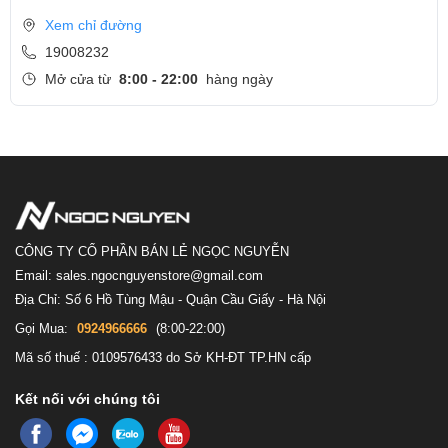
X390 có một bộ bàn phím khá tương đồng với người anh em
Xem chỉ đường
T490s. Bàn phím của máy cho hành trình ấn tượng, phím bấm độ
19008232
nảy cao, bám tay, các phím được bố trí hợp lý, hiện tượng flex
Mở cửa từ
8:00 - 22:00
hàng ngày
được hạn chế tối đa. Bộ bàn phím có 2 mức sáng ở mức vừa đủ,
không gây lóa mắt khi sử dụng vào ban đêm.
CÔNG TY CỔ PHẦN BÁN LẺ NGỌC NGUYỄN
Email: sales.ngocnguyenstore@gmail.com
Địa Chỉ: Số 6 Hồ Tùng Mậu - Quận Cầu Giấy - Hà Nội
Gọi Mua:
0924966666
(8:00-22:00)
Mã số thuế : 0109576433 do Sở KH-ĐT TP.HN cấp
Kết nối với chúng tôi