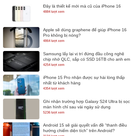
Đây là thiết kế mới mà cũ của iPhone 16
4884 lượt xem
Viền màn hình được làm mỏng, tạo góc nhìn rộng và thoáng, cũng
Apple sẽ dùng graphene để giúp iPhone 16
như giảm kích thước tổng thể. Chính vậy mà tạo cảm giác tương
Pro không bị nóng?
đồng với X280. Bản lề máy được làm bằng thép, chắc chắn, giúp
4864 lượt xem
máy gập mở được 180 độ. Trọng lượng tổng thể cũng tăng lên đôi
Samsung lấy lại vị trí đứng đầu công nghệ
chút
chip nhớ QLC, sắp có SSD 16TB cho anh em
lưu trữ
4254 lượt xem
Cấu hình ổn định
Là dòng ThinkPad cao cấp nên X390 cũng được trang bị cấu hình
iPhone 15 Pro nhận được sự hài lòng thấp
nhất từ khách hàng
gồm những phần cứng mạnh mẽ. Thinkpad X390 được trang bị bộ
4354 lượt xem
vi xử lý Intel Core 8th, 8GB RAM, card đồ họa Intel Graphics HD
620 và ổ cứng SSD 256GB. Với cấu hình này, X390 mang tới hiệu
Ghi nhận trường hợp Galaxy S24 Ultra bị sọc
màn hình chỉ sau vài ngày sử dụng
năng nhanh nhẹn, phản hồi tức thì trước các thao tác nặng như
5236 lượt xem
duyệt web bằng cả Firefox và Chrome thường trực khoảng 20 tab
Android 15 sẽ giải quyết vấn đề “thanh điều
trong khi vừa mở Photoshop, Lightroom để chỉnh sửa ảnh.
hướng chiếm diện tích” trên Android?
3134 lượt xem