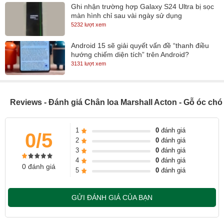
Ghi nhận trường hợp Galaxy S24 Ultra bị sọc
màn hình chỉ sau vài ngày sử dụng
5232 lượt xem
Android 15 sẽ giải quyết vấn đề “thanh điều
hướng chiếm diện tích” trên Android?
3131 lượt xem
Reviews - Đánh giá Chân loa Marshall Acton - Gỗ óc chó
1
0
đánh giá
0/5
2
0
đánh giá
3
0
đánh giá
4
0
đánh giá
0 đánh giá
5
0
đánh giá
GỬI ĐÁNH GIÁ CỦA BẠN