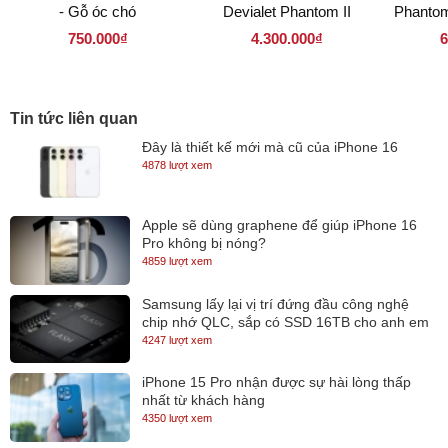
- Gỗ óc chó
Devialet Phantom II
Phantom
Gecko
750.000₫
4.300.000₫
6
Tin tức liên quan
Đây là thiết kế mới mà cũ của iPhone 16
4878 lượt xem
Apple sẽ dùng graphene để giúp iPhone 16
Pro không bị nóng?
4859 lượt xem
Samsung lấy lại vị trí đứng đầu công nghệ
chip nhớ QLC, sắp có SSD 16TB cho anh em
lưu trữ
4247 lượt xem
iPhone 15 Pro nhận được sự hài lòng thấp
nhất từ khách hàng
4350 lượt xem