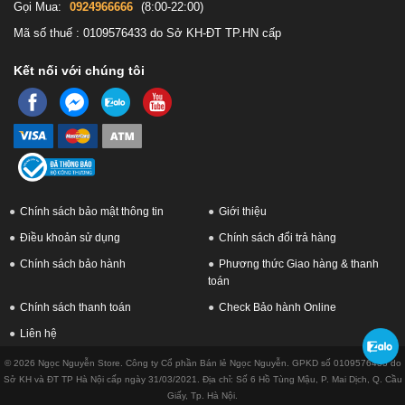
Gọi Mua:
0924966666
(8:00-22:00)
Mã số thuế : 0109576433 do Sở KH-ĐT TP.HN cấp
Kết nối với chúng tôi
Chính sách bảo mật thông tin
Giới thiệu
Điều khoản sử dụng
Chính sách đổi trả hàng
Chính sách bảo hành
Phương thức Giao hàng & thanh
toán
Chính sách thanh toán
Check Bảo hành Online
Liên hệ
© 2026 Ngọc Nguyễn Store. Công ty Cổ phần Bán lẻ Ngọc Nguyễn. GPKD số 0109576433 do
Sở KH và ĐT TP Hà Nội cấp ngày 31/03/2021. Địa chỉ: Số 6 Hồ Tùng Mậu, P. Mai Dịch, Q. Cầu
Giấy, Tp. Hà Nội.