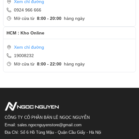
Xem chỉ đường
0924 966 666
Mở cửa từ
8:00 - 20:00
hàng ngày
HCM : Kho Online
Xem chỉ đường
19008232
Mở cửa từ
8:00 - 22:00
hàng ngày
CÔNG TY CỔ PHẦN BÁN LẺ NGỌC NGUYỄN
Email: sales.ngocnguyenstore@gmail.com
Địa Chỉ: Số 6 Hồ Tùng Mậu - Quận Cầu Giấy - Hà Nội