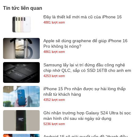
Tin tức liên quan
Đây là thiết kế mới mà cũ của iPhone 16
4881 lượt xem
Apple sẽ dùng graphene để giúp iPhone 16
Pro không bị nóng?
4861 lượt xem
Samsung lấy lại vị trí đứng đầu công nghệ
chip nhớ QLC, sắp có SSD 16TB cho anh em
lưu trữ
4253 lượt xem
iPhone 15 Pro nhận được sự hài lòng thấp
nhất từ khách hàng
4352 lượt xem
Ghi nhận trường hợp Galaxy S24 Ultra bị sọc
màn hình chỉ sau vài ngày sử dụng
5236 lượt xem
Android 15 sẽ giải quyết vấn đề “thanh điều