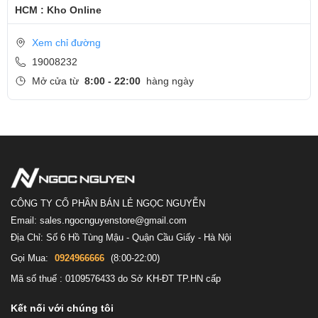
HCM : Kho Online
Xem chỉ đường
19008232
Mở cửa từ
8:00 - 22:00
hàng ngày
CÔNG TY CỔ PHẦN BÁN LẺ NGỌC NGUYỄN
Email: sales.ngocnguyenstore@gmail.com
Địa Chỉ: Số 6 Hồ Tùng Mậu - Quận Cầu Giấy - Hà Nội
Gọi Mua:
0924966666
(8:00-22:00)
Mã số thuế : 0109576433 do Sở KH-ĐT TP.HN cấp
Kết nối với chúng tôi