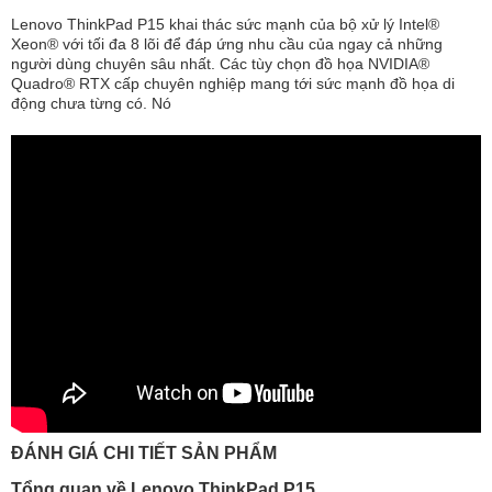
Lenovo ThinkPad P15 khai thác sức mạnh của bộ xử lý Intel®
Xeon® với tối đa 8 lõi để đáp ứng nhu cầu của ngay cả những
người dùng chuyên sâu nhất. Các tùy chọn đồ họa NVIDIA®
Quadro® RTX cấp chuyên nghiệp mang tới sức mạnh đồ họa di
động chưa từng có. Nó
ĐÁNH GIÁ CHI TIẾT SẢN PHẨM
Tổng quan về Lenovo ThinkPad P15