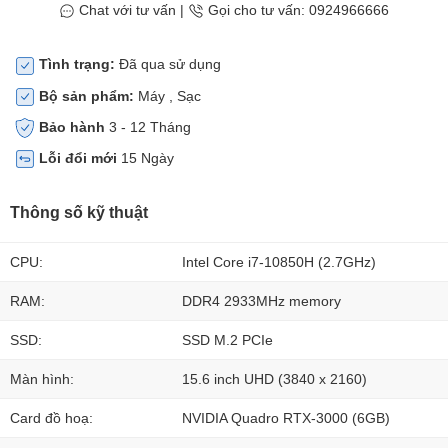
Chat với tư vấn
|
Gọi cho tư vấn: 0924966666
Tình trạng:
Đã qua sử dụng
Bộ sản phẩm:
Máy , Sạc
Bảo hành
3 - 12 Tháng
Lỗi đổi mới
15 Ngày
Thông số kỹ thuật
CPU:
Intel Core i7-10850H (2.7GHz)
RAM:
DDR4 2933MHz memory
SSD:
SSD M.2 PCIe
Màn hình:
15.6 inch UHD (3840 x 2160)
Card đồ hoạ:
NVIDIA Quadro RTX-3000 (6GB)