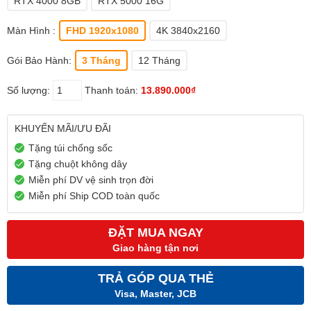
RTX 4000 8GB
RTX 5000 16G
Màn Hình :
FHD 1920x1080
4K 3840x2160
Gói Bảo Hành:
3 Tháng
12 Tháng
Số lượng:
Thanh toán:
13.890.000₫
KHUYẾN MÃI/ƯU ĐÃI
Tặng túi chống sốc
Tặng chuột không dây
Miễn phí DV vệ sinh trọn đời
Miễn phí Ship COD toàn quốc
ĐẶT MUA NGAY
Giao hàng tận nơi
TRẢ GÓP QUA THẺ
Visa, Master, JCB