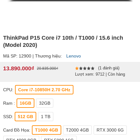
ThinkPad P15 Core i7 10th / T1000 / 15.6 inch
(Model 2020)
Mã SP: 12900 | Thương hiệu:
Lenovo
13.890.000₫
(1 đánh giá)
20.835.000₫
Lượt xem: 9712 | Còn hàng
CPU:
Core i7-10850H 2.70 GHz
Ram :
16GB
32GB
SSD:
512 GB
1 TB
Card Đồ Họa:
T1000 4GB
T2000 4GB
RTX 3000 6G