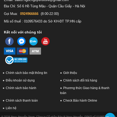
thống của chúng ta bị hỏng, BIOS tự phục hồi sẽ khôi phục nó về
Địa Chỉ: Số 6 Hồ Tùng Mậu - Quận Cầu Giấy - Hà Nội
trạng thái an toàn trước đó. Cuối cùng nhưng không kém phần
Gọi Mua:
0924966666
(8:00-22:00)
quan trọng, ThinkShutter, một nắp máy ảnh vật lý, chặn ống kính
Mã số thuế : 0109576433 do Sở KH-ĐT TP.HN cấp
để đảm bảo rằng chúng ta chỉ được nhìn thấy khi chúng ta muốn.
Kết nối với chúng tôi
Chính sách bảo mật thông tin
Giới thiệu
Điều khoản sử dụng
Chính sách đổi trả hàng
Chính sách bảo hành
Phương thức Giao hàng & thanh
toán
Chính sách thanh toán
Check Bảo hành Online
Liên hệ
© 2026 Ngọc Nguyễn Store. Công ty Cổ phần Bán lẻ Ngọc Nguyễn. GPKD số 0109576433 do