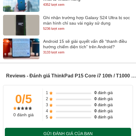
4352 lượt xem
dùng các phím chức năng F9-F11.
Lenovo ThinkPad P15 giữ cho dữ liệu quan trọng của chúng ta
Ghi nhận trường hợp Galaxy S24 Ultra bị sọc
màn hình chỉ sau vài ngày sử dụng
được bảo vệ an toàn. Đầu đọc dấu vân tay trên chip mã hóa dữ
5236 lượt xem
liệu sinh trắc học của chúng ta trên hệ thống. Tương tự như vậy,
với Mô-đun nền tảng đáng tin cậy (dTPM) rời rạc, thông tin của
Android 15 sẽ giải quyết vấn đề “thanh điều
hướng chiếm diện tích” trên Android?
chúng ta vẫn được mã hóa, giảm đáng kể mọi khả năng bị tấn
3133 lượt xem
công. Ngoài ra, nếu hệ thống của chúng ta bị hỏng, BIOS tự phục
hồi sẽ khôi phục nó về trạng thái an toàn trước đó.
Reviews - Đánh giá ThinkPad P15 Core i7 10th / T1000 / 15.6 inch (Model 2020)
1
0
đánh giá
0/5
2
0
đánh giá
3
0
đánh giá
4
0
đánh giá
0 đánh giá
5
0
đánh giá
GỬI ĐÁNH GIÁ CỦA BẠN