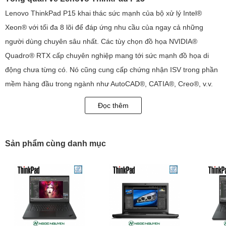
Lenovo ThinkPad P15 khai thác sức mạnh của bộ xử lý Intel®
Xeon® với tối đa 8 lõi để đáp ứng nhu cầu của ngay cả những
người dùng chuyên sâu nhất. Các tùy chọn đồ họa NVIDIA®
Quadro® RTX cấp chuyên nghiệp mang tới sức mạnh đồ họa di
động chưa từng có. Nó cũng cung cấp chứng nhận ISV trong phần
mềm hàng đầu trong ngành như AutoCAD®, CATIA®, Creo®, v.v.
Chế độ siêu hiệu suất của máy trạm di động ThinkPad P15 tối đa
Đọc thêm
hóa hiệu suất hệ thống trong thời gian làm việc căng thẳng. Trong
khi đó, luồng không khí và độ bão hòa nhiệt được tối ưu hóa sẽ
giúp thiết bị của chúng ta hoạt động nhanh chóng và hiệu quả.
Sản phẩm cùng danh mục
Ngoài ra, Hệ thống loa Dolby Atmos® được thiết kế tùy chỉnh của
nó mang lại âm lượng nâng cao mà không bị biến dạng, giúp
chúng ta đắm chìm trong trải nghiệm âm thanh và hình ảnh tuyệt
vời.