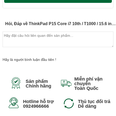
Hỏi, Đáp về ThinkPad P15 Core i7 10th / T1000 / 15.6 inch (Model 2020)
Tính năng Lenovo ThinkPad P15
Được xây dựng cho người dùng thành thạo
Lenovo ThinkPad P15 khai thác sức mạnh của bộ vi xử lý Intel®
Xeon® hoặc Core i với tối đa 8 lõi để đáp ứng nhu cầu của ngay cả
Hãy là người bình luận đầu tiên !
những mục đích sử dụng chuyên sâu nhất. Và các tùy chọn đồ họa
NVIDIA® Quadro® RTX cấp chuyên nghiệp mang tới sức mạnh đồ
họa di động chưa từng có. Nó cũng cung cấp chứng nhận ISV
Miễn phí vận
Sản phẩm
chuyển
trong phần mềm hàng đầu trong ngành như AutoCAD®, CATIA®,
Chính hãng
Toàn Quốc
Creo®, v.v.
Lenovo Thinkpad P15 đã loại bỏ những ràng buộc của các thế hệ
Hotline hỗ trợ
Thủ tục đổi trả
máy trạm trước bằng cách cho phép chúng ta tự do ghép nối bất kỳ
0924966666
Dễ dàng
bộ xử lý Intel® nào với cạc đồ họa chúng ta cần.