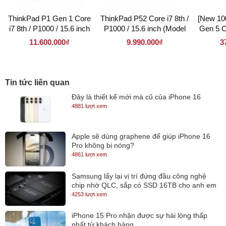
ThinkPad P1 Gen 1 Core
ThinkPad P52 Core i7 8th /
[New 10
i7 8th / P1000 / 15.6 inch
P1000 / 15.6 inch (Model
Gen 5 C
(Model 2018)
2018)
A1000 
11.600.000₫
9.990.000₫
3
Tin tức liên quan
Đây là thiết kế mới mà cũ của iPhone 16
4881 lượt xem
Apple sẽ dùng graphene để giúp iPhone 16
Pro không bị nóng?
4861 lượt xem
Samsung lấy lại vị trí đứng đầu công nghệ
Lenovo ThinkPad P15 mang tới cho người dùng khả năng kết nối
chip nhớ QLC, sắp có SSD 16TB cho anh em
tiên tiến nhất, với Các tùy chọn WLAN và WWAN bao gồm WiFi mới
lưu trữ
4253 lượt xem
nhất 6. Hơn nữa, chỉ với một nút chạm, chúng ta có thể dễ dàng trả
iPhone 15 Pro nhận được sự hài lòng thấp
lời, thực hiện và ngắt kết nối khỏi các cuộc gọi hội nghị bằng cách
nhất từ khách hàng