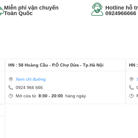
Miễn phí vận chuyển
Hotline hỗ t
Toàn Quốc
0924966666
i thủy tinh làm phần trên và đáy bằng hợp kim nhôm magie cực kỳ
HN : 58 Hoàng Cầu - P.Ô Chợ Dừa - Tp.Hà Nội
HN :
m tra MIL-STD 810G. Điều đó có nghĩa là nó có thể tồn tại ở nhiệt độ
, bầu không khí bùng nổ và bức xạ mặt trời.
Xem chỉ đường
0924 966 666
D P72
Mở cửa từ
8:00 - 20:00
hàng ngày
 phân giải có thể nâng cấp tối đa 4k, gấp 4 lần độ phân giải FHD