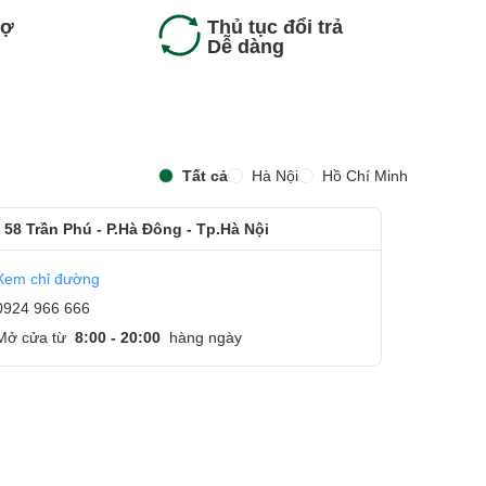
rợ
Thủ tục đổi trả
Dễ dàng
Tất cả
Hà Nội
Hồ Chí Minh
 58 Trần Phú - P.Hà Đông - Tp.Hà Nội
Xem chỉ đường
0924 966 666
Mở cửa từ
8:00 - 20:00
hàng ngày