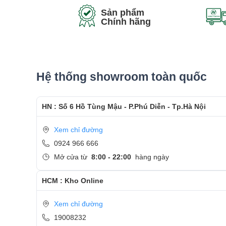
Sản phẩm
Chính hãng
Hệ thống showroom toàn quốc
ThinkPad P72 sử dụng nắp polymer được gia cố bằng sợ
HN : Số 6 Hồ Tùng Mậu - P.Phú Diễn - Tp.Hà Nội
chắc chắn và bền bỉ. Lenovo P72 đã vượt qua 12 bài kiể
khắc nghiệt, độ cao, chấn động cơ học, cát và bụi, nấm
Xem chỉ đường
0924 966 666
MÀN HÌNH CỰC LỚN CỦA LENOVO THINKPA
Mở cửa từ
8:00 - 22:00
hàng ngày
Thinkpad p72 sở hữu màn hình cực lớn 17.3 inch, với độ
truyền thống và độ sáng màn hình đạt mức 300 nits.
HCM : Kho Online
Xem chỉ đường
19008232