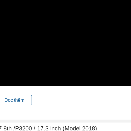
Đọc thêm
ad nhưng Lenovo Thinkpad P72 vẫn đem đến sự ấn tượng hơn với logo
ai bản lề màu xám thêm phần sang trọng và hiện đại cho vẻ bên
 8th /P3200 / 17.3 inch (Model 2018)