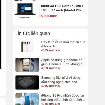
ThinkPad P17 Core i7 10th /
T1000 / 17 inch (Model 2020)
15.990.000₫
Tin tức liên quan
Đây là thiết kế mới mà cũ của
iPhone 16
4875 lượt xem
Apple sẽ dùng graphene để
giúp iPhone 16 Pro không bị
nóng?
4858 lượt xem
Samsung lấy lại vị trí đứng
đầu công nghệ chip nhớ
QLC, sắp có SSD 16TB cho
4245 lượt xem
anh em lưu trữ
iPhone 15 Pro nhận được sự
hài lòng thấp nhất từ khách
hàng
4348 lượt xem