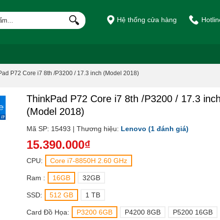
Hệ thống cửa hàng
Hotli
ad P72 Core i7 8th /P3200 / 17.3 inch (Model 2018)
ThinkPad P72 Core i7 8th /P3200 / 17.3 inc
(Model 2018)
Mã SP: 15493 | Thương hiệu:
Lenovo
(1 đánh giá)
15.390.000₫
CPU:
Core i7-8850H 2.60 GHz
Ram :
16GB
32GB
SSD:
512 GB
1 TB
Card Đồ Họa:
P3200 6GB
P4200 8GB
P5200 16GB