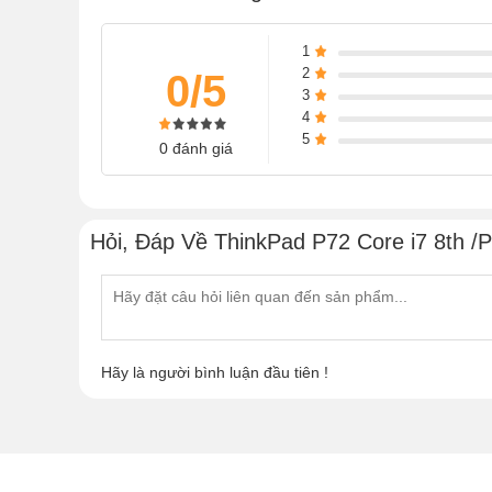
1
2
0/5
3
4
5
0 đánh giá
Hỏi, Đáp Về ThinkPad P72 Core i7 8th /P
Hãy là người bình luận đầu tiên !