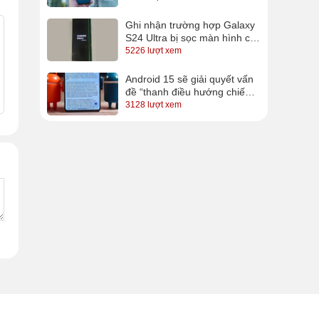
Ghi nhận trường hợp Galaxy
S24 Ultra bị sọc màn hình chỉ
sau vài ngày sử dụng
5226 lượt xem
Android 15 sẽ giải quyết vấn
đề “thanh điều hướng chiếm
diện tích” trên Android?
3128 lượt xem