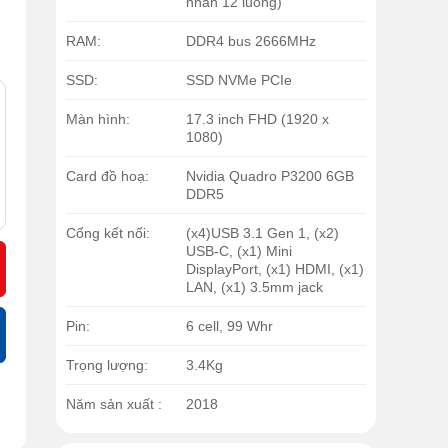
nhân 12 luồng)
RAM:
DDR4 bus 2666MHz
SSD:
SSD NVMe PCIe
Màn hình:
17.3 inch FHD (1920 x
1080)
Card đồ hoạ:
Nvidia Quadro P3200 6GB
DDR5
Cổng kết nối:
(x4)USB 3.1 Gen 1, (x2)
USB-C, (x1) Mini
DisplayPort, (x1) HDMI, (x1)
LAN, (x1) 3.5mm jack
Pin:
6 cell, 99 Whr
Trọng lượng:
3.4Kg
Năm sản xuất :
2018