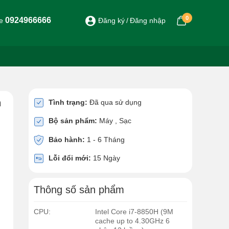
0
0924966666
ne
Đăng ký
Đăng nhập
h
Tình trạng:
Đã qua sử dụng
Bộ sản phẩm:
Máy , Sạc
Bảo hành:
1 - 6 Tháng
Lỗi đổi mới:
15 Ngày
Thông số sản phẩm
CPU:
Intel Core i7-8850H (9M
cache up to 4.30GHz 6