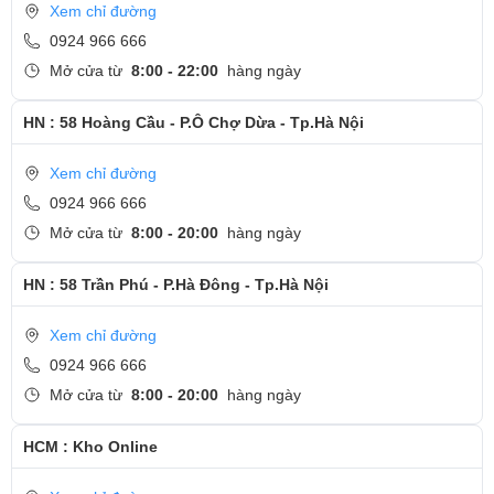
Xem chỉ đường
phím chuột được tích hợp luôn vào dưới touchpad. Cụm
0924 966 666
phím track-point màu đỏ quen thuộc và là đặc trưng của
Mở cửa từ
8:00 - 22:00
hàng ngày
dòng ThinkPad dĩ nhiên không thể vắng mặt.
HN : 58 Hoàng Cầu - P.Ô Chợ Dừa - Tp.Hà Nội
​Hiệu năng
Xem chỉ đường
0924 966 666
Mở cửa từ
8:00 - 20:00
hàng ngày
HN : 58 Trần Phú - P.Hà Đông - Tp.Hà Nội
Xem chỉ đường
0924 966 666
Mở cửa từ
8:00 - 20:00
hàng ngày
Điểm thú vị của Lenovo ThinkPad T450s là RAM và pin đều
HCM : Kho Online
được tích hợp một nửa vào bo mạch. Có một khe cắm RAM