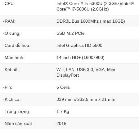
-CPU:
Intel® Core™ i5-5300U (2.3Ghz)/Intel®
Core™ i7-5600U (2.6GHz)
-RAM:
DDR3L Bus 1600Mhz ( max 16GB)
-Ổ cứng:
SSD M.2 PCIe
-Card đồ hoạ:
Intel Graphics HD 5500
-Màn hình:
14 inch HD+ (1600x900)
-Kết nối:
Wifi, LAN, USB 3.0, VGA, Mini
DisplayPort
-Pin:
6 Cells
-Kích cỡ:
339 mm x 232.5 mm x 21 mm
-Trọng lượng:
1.7 Kg
-Năm sản xuất:
2015