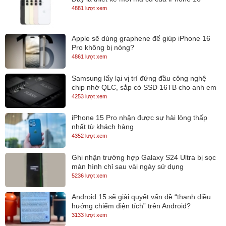
4881 lượt xem
bị cả cổng VGA và mini DisplayPort cho việc xuất video.
Chúng ta còn có cổng LAN RJ-45, jack audio 3.5, khe đọc
Apple sẽ dùng graphene để giúp iPhone 16
thẻ SD, đặc biệt là khe cắm thẻ SIM và khe SmartCard. Bên
Pro không bị nóng?
dưới máy là cổng kết nối với dock.
4861 lượt xem
Samsung lấy lại vị trí đứng đầu công nghệ
Màn hình và âm thanh
chip nhớ QLC, sắp có SSD 16TB cho anh em
lưu trữ
4253 lượt xem
iPhone 15 Pro nhận được sự hài lòng thấp
nhất từ khách hàng
4352 lượt xem
Ghi nhận trường hợp Galaxy S24 Ultra bị sọc
màn hình chỉ sau vài ngày sử dụng
5236 lượt xem
Android 15 sẽ giải quyết vấn đề “thanh điều
hướng chiếm diện tích” trên Android?
3133 lượt xem
Lenovo ThinkPad T450s trang bị màn hình 14 inch độ phân