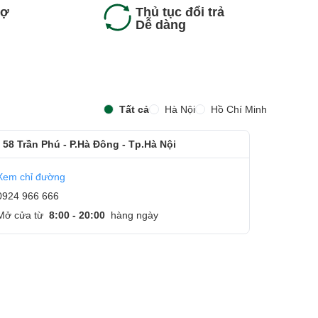
rợ
Thủ tục đổi trả
Dễ dàng
n
n
Tất cả
Hà Nội
Hồ Chí Minh
 58 Trần Phú - P.Hà Đông - Tp.Hà Nội
Xem chỉ đường
0924 966 666
Mở cửa từ
8:00 - 20:00
hàng ngày