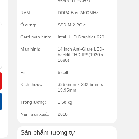
8650U (1.9GHz)
RAM:
DDR4 Bus 2400MHz
Ổ cứng:
SSD M.2 PCIe
Card màn hình:
Intel UHD Graphics 620
Màn hình:
14 inch Anti-Glare LED-
backlit FHD IPS(1920 x
1080)
Pin:
6 cell
Kích thước:
336.6mm x 232.5mm x
19.95mm
Trọng lượng:
1.58 kg
Năm sản xuất:
2018
Sản phẩm tương tự