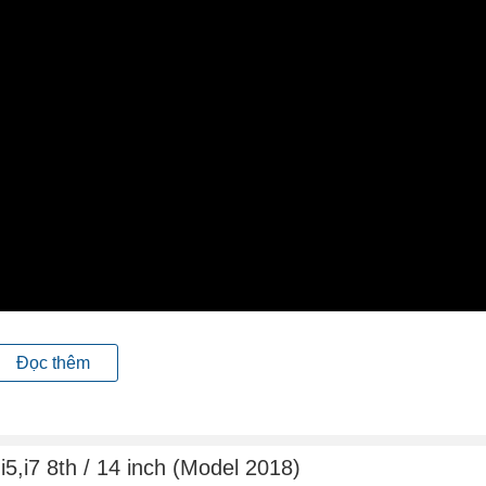
Đọc thêm
cho doanh nghiệp, và dòng sản phẩm T của nó thậm chí nó cò
 nay Lenovo đã tung ra dòng máy ThinkPad T480 được trang b
g cao hơn và được thiết kế để đưa năng suất của bạn lên tầm ca
5,i7 8th / 14 inch (Model 2018)