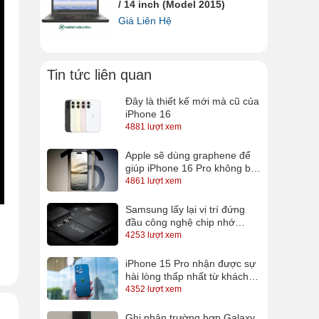
/ 14 inch (Model 2015)
Giá Liên Hệ
Tin tức liên quan
Đây là thiết kế mới mà cũ của
iPhone 16
4881 lượt xem
Apple sẽ dùng graphene để
giúp iPhone 16 Pro không bị
nóng?
4861 lượt xem
Samsung lấy lại vị trí đứng
đầu công nghệ chip nhớ
QLC, sắp có SSD 16TB cho
4253 lượt xem
n
anh em lưu trữ
iPhone 15 Pro nhận được sự
ị
hài lòng thấp nhất từ khách
o
hàng
4352 lượt xem
Ghi nhận trường hợp Galaxy