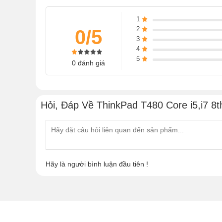
1
2
0/5
3
4
5
0 đánh giá
Hỏi, Đáp Về ThinkPad T480 Core i5,i7 8t
Hãy là người bình luận đầu tiên !