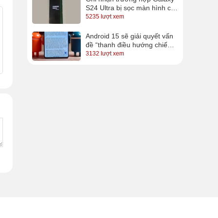
S24 Ultra bị sọc màn hình chỉ
sau vài ngày sử dụng
5235 lượt xem
Android 15 sẽ giải quyết vấn
đề “thanh điều hướng chiếm
diện tích” trên Android?
3132 lượt xem