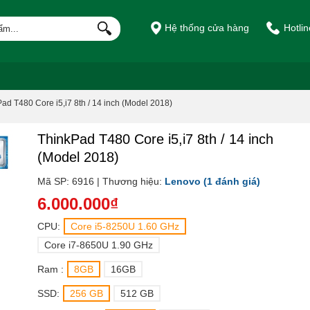
Hệ thống cửa hàng
Hotli
ad T480 Core i5,i7 8th / 14 inch (Model 2018)
ThinkPad T480 Core i5,i7 8th / 14 inch
(Model 2018)
Mã SP: 6916 | Thương hiệu:
Lenovo
(1 đánh giá)
6.000.000₫
CPU:
Core i5-8250U 1.60 GHz
Core i7-8650U 1.90 GHz
Ram :
8GB
16GB
SSD:
256 GB
512 GB