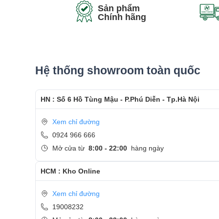
Sản phẩm
Thiết kế
Chính hãng
Mỗi chiếc máy tính xách tay ThinkPad đều trải q
tại trong các điều kiện môi trường và vật lý ngu
thống của Lenovo với lớp vỏ màu đen chỉ với biể
Hệ thống showroom toàn quốc
HN : Số 6 Hồ Tùng Mậu - P.Phú Diễn - Tp.Hà Nội
Xem chỉ đường
0924 966 666
Mở cửa từ
8:00 - 22:00
hàng ngày
HCM : Kho Online
Xem chỉ đường
19008232