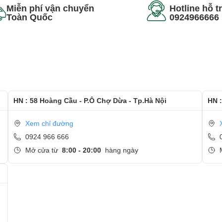
Miễn phí vận chuyển
Hotline hỗ t
Toàn Quốc
0924966666
ua những thử nghiệm nghiêm ngặt về độ bền bao gồm cả việc tồ
y hiểm. Lenovo ThinkPad T480 vẫn mang trên mình thiết kế truyề
u tượng Lenovo và ThinkPad ở trên nắp máy.
HN : 58 Hoàng Cầu - P.Ô Chợ Dừa - Tp.Hà Nội
HN :
Xem chỉ đường
0924 966 666
Mở cửa từ
8:00 - 20:00
hàng ngày