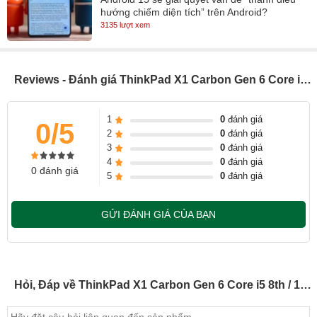
hướng chiếm diện tích” trên Android?
3135 lượt xem
Reviews - Đánh giá ThinkPad X1 Carbon Gen 6 Core i5 8th / 14 inch (Model 2018)
1
0
đánh giá
0/5
2
0
đánh giá
3
0
đánh giá
4
0
đánh giá
0 đánh giá
5
0
đánh giá
GỬI ĐÁNH GIÁ CỦA BẠN
Điểm thú vị trong thiết kế của X1 Carbon thể hiện qua sự kết hợp
giữa truyền thống và hiện đại. Touchpoint cùng hai nút nhấn trái,
phải nằm ngay dưới bàn phím hoặc năng động hơn với touchpad
Hỏi, Đáp về ThinkPad X1 Carbon Gen 6 Core i5 8th / 14 inch (Model 2018)
cảm ứng đa điểm thông minh. Thiết kế hướng đến doanh nhân nên