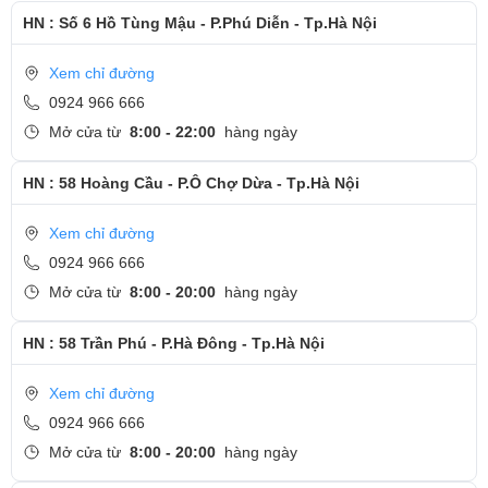
HN : Số 6 Hồ Tùng Mậu - P.Phú Diễn - Tp.Hà Nội
ThinkPad X1 Carbon Gen 6 2018 được trang bị một màn hình 14
Xem chỉ đường
inch với độ phân giải FHD 1920*1080, độ sáng lên tới 500 nits hỗ
0924 966 666
trợ Dolby Vision HDR cho độ sáng, độ tương phản và không gian
Mở cửa từ
8:00 - 22:00
hàng ngày
màu lớn hơn. Đối với những doanh nhân dành nhiều thời gian để
HN : 58 Hoàng Cầu - P.Ô Chợ Dừa - Tp.Hà Nội
xem Netflix trên máy tính xách tay hơn TV thì HDR là một trải
nghiệm tuyệt vời.
Xem chỉ đường
Thời lượng pin khủng
0924 966 666
Thế hệ X1 Carbon mới cho thời lượng sử dụng lên tới 15.5 giờ sau
Mở cửa từ
8:00 - 20:00
hàng ngày
một lần xạc duy nhất. Dựa trên kết quả kiểm tra với MobileMark
HN : 58 Trần Phú - P.Hà Đông - Tp.Hà Nội
2014. Tuổi thọ pin có thể khác biệt lớn tùy vào việc cài đặt, sử dụng
ứng dụng, và các yếu tố khác
Xem chỉ đường
0924 966 666
Mở cửa từ
8:00 - 20:00
hàng ngày