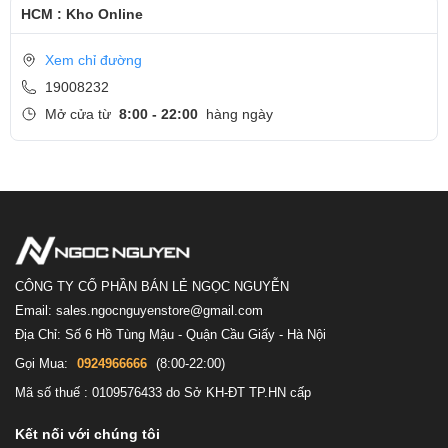
HCM : Kho Online
Xem chỉ đường
19008232
Mở cửa từ
8:00 - 22:00
hàng ngày
Kết nối đáng kinh ngạc
Carbon X1 hỗ trợ công nghệ Intel® Thunderbolt™ 3&mdash, mang
CÔNG TY CỔ PHẦN BÁN LẺ NGỌC NGUYỄN
Email: sales.ngocnguyenstore@gmail.com
đến tốc độ kết nối Thunderbolt với cổng USB-C nhanh chóng lên
Địa Chỉ: Số 6 Hồ Tùng Mậu - Quận Cầu Giấy - Hà Nội
đến 40 Gbps. Kết nối dây cáp từ ổ USB-C của máy với bất kì thiết
Gọi Mua:
0924966666
(8:00-22:00)
bị hỗ trợ Thunderbolt 3, bạn sẽ trao đổi dữ liệu nhanh hơn 4 lần và
Mã số thuế : 0109576433 do Sở KH-ĐT TP.HN cấp
video nhanh hơn 2 lần so với các loại cổng khác, trong khi vẫn
đang sạc pin. Thế là bạn sẽ có cả cổng Thunderbolt, USB-C, và
Kết nối với chúng tôi