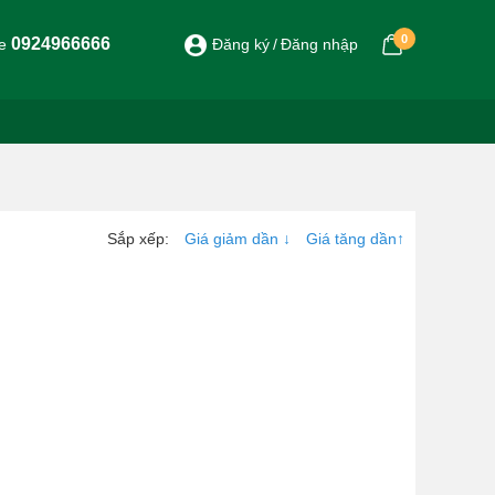
0
0924966666
ne
Đăng ký
Đăng nhập
Sắp xếp:
Giá giảm dần
↓
Giá tăng dần
↑