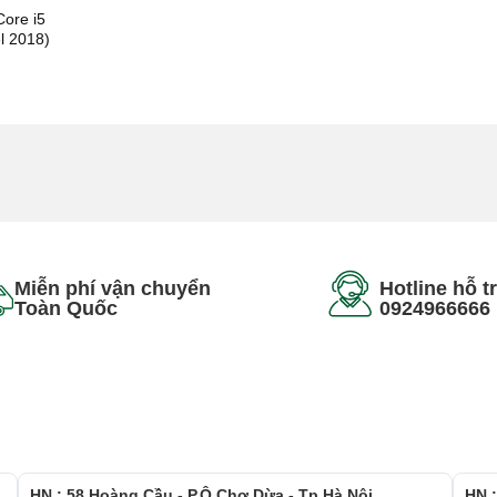
Core i5
el 2018)
Miễn phí vận chuyển
Hotline hỗ t
Toàn Quốc
0924966666
HN : 58 Hoàng Cầu - P.Ô Chợ Dừa - Tp.Hà Nội
HN :