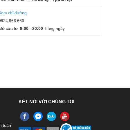
Xem chỉ đường
0924 966 666
Mở cửa từ
8:00 - 20:00
hàng ngày
KẾT NỐI VỚI CHÚNG TÔI
h toán