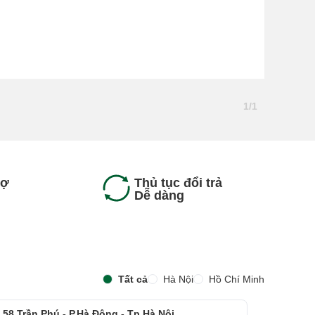
1/1
rợ
Thủ tục đổi trả
Dễ dàng
Tất cả
Hà Nội
Hồ Chí Minh
 58 Trần Phú - P.Hà Đông - Tp.Hà Nội