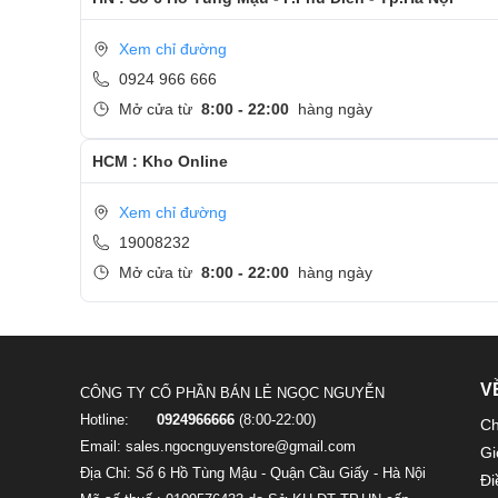
Xem chỉ đường
0924 966 666
Mở cửa từ
8:00 - 22:00
hàng ngày
HCM : Kho Online
Xem chỉ đường
19008232
Mở cửa từ
8:00 - 22:00
hàng ngày
V
CÔNG TY CỔ PHẦN BÁN LẺ NGỌC NGUYỄN
Hotline:
0924966666
(8:00-22:00)
Ch
Email: sales.ngocnguyenstore@gmail.com
Gi
Địa Chỉ: Số 6 Hồ Tùng Mậu - Quận Cầu Giấy - Hà Nội
Đi