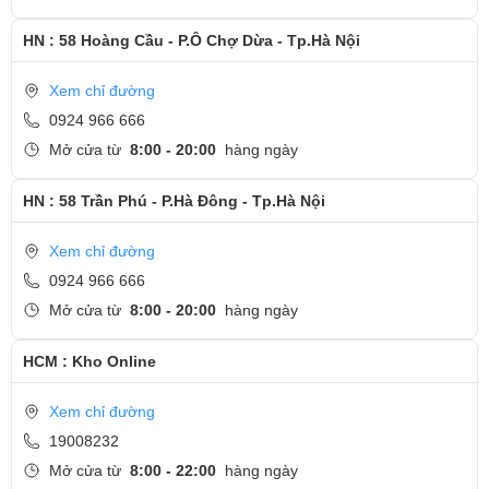
Màn hình của ThinkPad E Series thường có độ phân giải từ HD đến
HN : 58 Hoàng Cầu - P.Ô Chợ Dừa - Tp.Hà Nội
Full HD, mang lại hình ảnh rõ nét và màu sắc sống động. Một số
Xem chỉ đường
mẫu còn hỗ trợ công nghệ chống chói, giúp người dùng làm việc
0924 966 666
dễ dàng hơn dưới ánh sáng mạnh. Hệ thống âm thanh cũng được
Mở cửa từ
8:00 - 20:00
hàng ngày
cải thiện với loa tích hợp cho chất lượng âm thanh rõ ràng, đáp
ứng đủ nhu cầu nghe nhạc, xem video và tham gia các cuộc họp
HN : 58 Trần Phú - P.Hà Đông - Tp.Hà Nội
trực tuyến.
Xem chỉ đường
0924 966 666
Mở cửa từ
8:00 - 20:00
hàng ngày
HCM : Kho Online
Xem chỉ đường
19008232
Mở cửa từ
8:00 - 22:00
hàng ngày