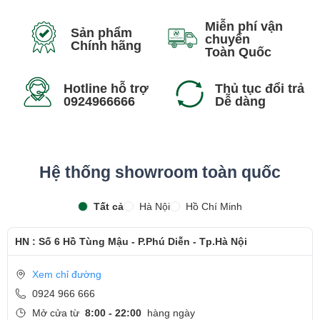
mang lại vẻ ngoài chuyên nghiệp. Tuy không đạt tiêu chuẩn quân
Miễn phí vận
đội như các dòng cao cấp hơn, nhưng E Series vẫn được thiết kế
Sản phẩm
chuyển
Chính hãng
để chịu đựng các va đập nhẹ và có độ bền khá tốt cho nhu cầu sử
Toàn Quốc
dụng hàng ngày. Trọng lượng của các mẫu máy thường nhẹ và dễ
Hotline hỗ trợ
Thủ tục đổi trả
dàng mang theo, làm cho chúng trở thành lựa chọn lý tưởng cho
0924966666
Dễ dàng
những ai thường xuyên di chuyển.
Hệ thống showroom toàn quốc
Tất cả
Hà Nội
Hồ Chí Minh
HN : Số 6 Hồ Tùng Mậu - P.Phú Diễn - Tp.Hà Nội
Xem chỉ đường
0924 966 666
Mở cửa từ
8:00 - 22:00
hàng ngày
Màn hình và Âm thanh