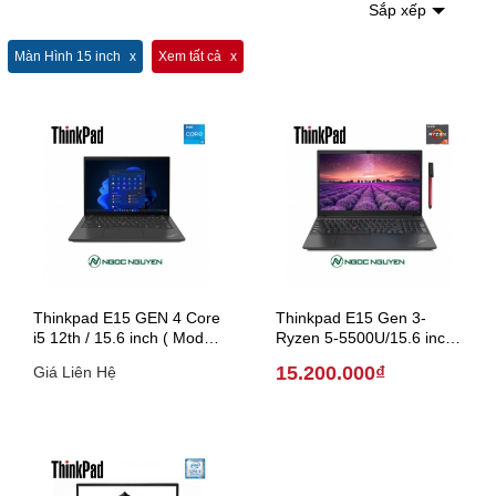
Sắp xếp
Màn Hình 15 inch
Xem tất cả
Thinkpad E15 GEN 4 Core
Thinkpad E15 Gen 3-
i5 12th / 15.6 inch ( Model
Ryzen 5-5500U/15.6 inch
2022 )
(Model 2021)
15.200.000₫
Giá Liên Hệ