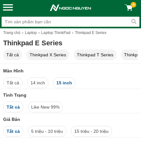
0
Trang chủ
Laptop
Laptop ThinkPad
Thinkpad E Series
Thinkpad E Series
Tất cả
Thinkpad X Series
Thinkpad T Series
Thinkpa
Màn Hình
Tất cả
14 inch
15 inch
Tình Trạng
Tất cả
Like New 99%
Giá Bán
Tất cả
5 triệu - 10 triệu
15 triệu - 20 triệu