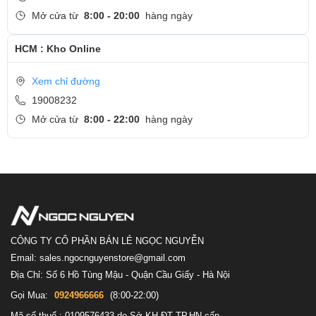
Mở cửa từ
8:00 - 20:00
hàng ngày
HCM : Kho Online
Xem chỉ đường
19008232
Mở cửa từ
8:00 - 22:00
hàng ngày
CÔNG TY CỔ PHẦN BÁN LẺ NGỌC NGUYỄN
Email: sales.ngocnguyenstore@gmail.com
Địa Chỉ: Số 6 Hồ Tùng Mậu - Quận Cầu Giấy - Hà Nội
Gọi Mua:
0924966666
(8:00-22:00)
Mã số thuế : 0109576433 do Sở KH-ĐT TP.HN cấp