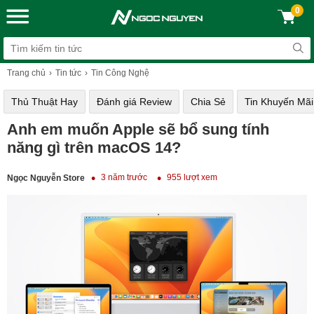
0
Trang chủ
Tin tức
Tin Công Nghệ
Thủ Thuật Hay
Đánh giá Review
Chia Sẻ
Tin Khuyến Mãi
Anh em muốn Apple sẽ bổ sung tính
năng gì trên macOS 14?
3 năm trước
955 lượt xem
Ngọc Nguyễn Store