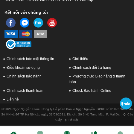
Kết nối với chúng tôi
Chính sách bảo mật thông tin
Giới thiệu
Điều khoản sử dụng
Chính sách đổi trả hàng
Chính sách bảo hành
Phương thức Giao hàng & thanh
toán
Chính sách thanh toán
Check Bảo hành Online
Liên hệ
© 2026 Ngọc Nguyễn Store. Công ty Cổ phần Bán lẻ Ngọc Nguyễn. GPKD số 0109576433 do
Sở KH và ĐT TP Hà Nội cấp ngày 31/03/2021. Địa chỉ: Số 6 Hồ Tùng Mậu, P. Mai Dịch, Q. Cầu
Giấy, Tp. Hà Nội.