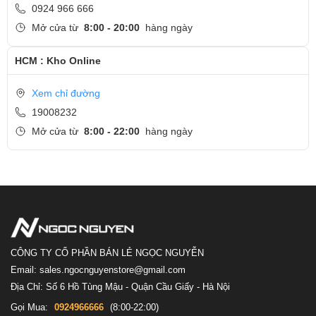
0924 966 666
Mở cửa từ
8:00 - 20:00
hàng ngày
HCM : Kho Online
Xem chỉ đường
19008232
Mở cửa từ
8:00 - 22:00
hàng ngày
CÔNG TY CỔ PHẦN BÁN LẺ NGỌC NGUYỄN
Email: sales.ngocnguyenstore@gmail.com
Địa Chỉ: Số 6 Hồ Tùng Mậu - Quận Cầu Giấy - Hà Nội
Gọi Mua:
0924966666
(8:00-22:00)