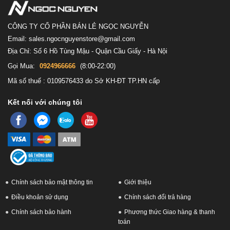
Bàn phím Cherry tuyệt vời
CÔNG TY CỔ PHẦN BÁN LẺ NGỌC NGUYỄN
Bàn phím trên Dell Alienware được trang bị Cherry Keyboard, mang
Email: sales.ngocnguyenstore@gmail.com
Địa Chỉ: Số 6 Hồ Tùng Mậu - Quận Cầu Giấy - Hà Nội
lại trải nghiệm gõ phím tuyệt hảo. Những phím có độ nhạy cao và
Gọi Mua:
0924966666
(8:00-22:00)
phản hồi chính xác giúp bạn thao tác nhanh chóng và chính xác
Mã số thuế : 0109576433 do Sở KH-ĐT TP.HN cấp
trong các trò chơi.
Kết nối với chúng tôi
Chính sách bảo mật thông tin
Giới thiệu
Điều khoản sử dụng
Chính sách đổi trả hàng
Chính sách bảo hành
Phương thức Giao hàng & thanh
toán