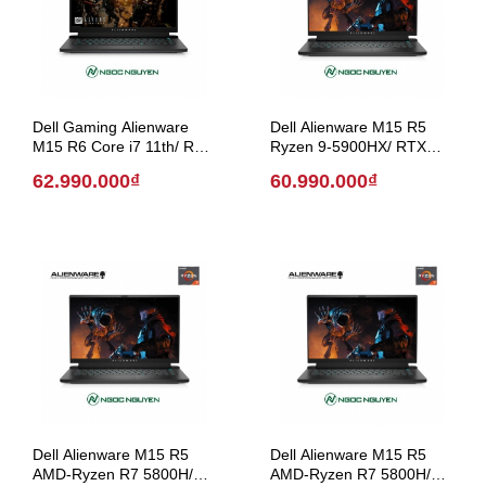
Dell Gaming Alienware
Dell Alienware M15 R5
M15 R6 Core i7 11th/ RTX
Ryzen 9-5900HX/ RTX
3070 /15 inch (Model
3070/ 15.6 inch (Model
62.990.000₫
60.990.000₫
2021)
2021)
Dell Alienware M15 R5
Dell Alienware M15 R5
AMD-Ryzen R7 5800H/
AMD-Ryzen R7 5800H/