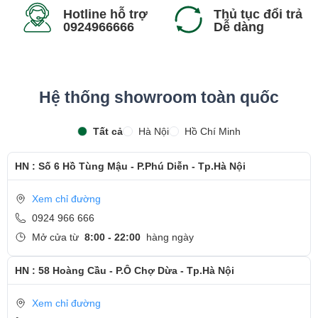
Hotline hỗ trợ
Thủ tục đổi trả
0924966666
Dễ dàng
Hiệu năng và đồ họa ấn tượng
Dòng laptop Alienware sở hữu hiệu năng cực mạnh với vi xử lý mới
Hệ thống showroom toàn quốc
nhất và đồ họa NVIDIA GeForce RTX 40 Series. Điều này mang lại
trải nghiệm chơi game tuyệt vời, với khả năng xử lý hình ảnh chân
Tất cả
Hà Nội
Hồ Chí Minh
thực và mượt mà. Cùng những tiến bộ của Alienware Cryo-Tech
như Element 31 và HyperEfficient, laptop gaming của bạn có thể
HN : Số 6 Hồ Tùng Mậu - P.Phú Diễn - Tp.Hà Nội
chiến đấu nhiều giờ liền mà không bị quá tải nhiệt.
Xem chỉ đường
0924 966 666
Mở cửa từ
8:00 - 22:00
hàng ngày
HN : 58 Hoàng Cầu - P.Ô Chợ Dừa - Tp.Hà Nội
Xem chỉ đường