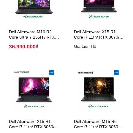
Dell Alienware M16 R2
Dell Alienware X15 R1
Core Ultra 7 155H / RTX
Core i7 11th/ RTX 3070/
4070 / 16 inch QHD+ (
15.6 inch (Model 2021)
36.990.000₫
Giá Liên Hệ
Model 2024 )
Dell Alienware X15 R1
Dell Alienware M15 R6
Core i7 11th/ RTX 3060/
Core i7 11th/ RTX 3060
15.6 inch (Model 2021)
/15.6 inch (Model 2021)