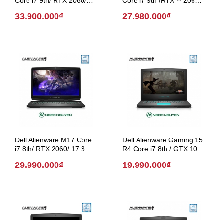
Core i7 9th/ RTX 2060/
Core i7 9th /RTX™ 2060
17.3 inch (Model 2019)
/15 inch (Model 2021)
33.900.000₫
27.980.000₫
Dell Alienware M17 Core
Dell Alienware Gaming 15
i7 8th/ RTX 2060/ 17.3
R4 Core i7 8th / GTX 1060
inch (Model 2018)
/ 15.6 inch (Model 2018)
29.990.000₫
19.990.000₫