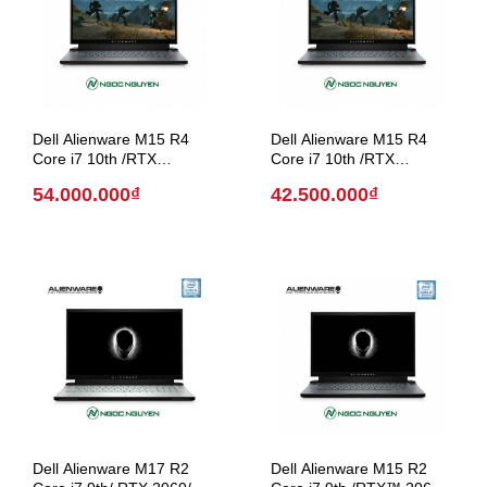
Dell Alienware M15 R4
Dell Alienware M15 R4
Core i7 10th /RTX
Core i7 10th /RTX
3070/15.6 inch (Model
3060/15.6 inch (Model
54.000.000₫
42.500.000₫
2020)
2020)
Dell Alienware M17 R2
Dell Alienware M15 R2