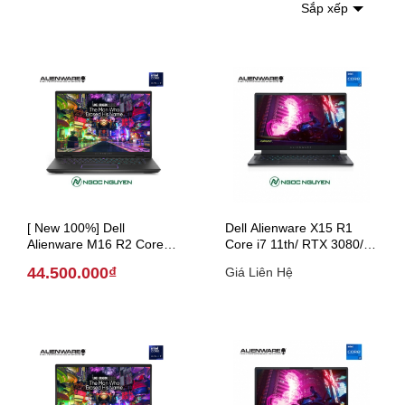
Sắp xếp
[ New 100%] Dell
Dell Alienware X15 R1
Alienware M16 R2 Core
Core i7 11th/ RTX 3080/
Ultra 7 155H / RTX 4070 /
15.6 inch (Model 2021)
44.500.000₫
Giá Liên Hệ
16 inch QHD+ ( Model
2024 )