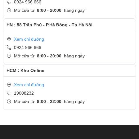
0924 966 666
Mở cửa từ
8:00 - 20:00
hàng ngày
HN : 58 Trần Phú - P.Hà Đông - Tp.Hà Nội
Cải thiện độ mượt trên trò chơi của bạn
Alienware được trang bị màn hình với tần số quét lên đến 360Hz
Xem chỉ đường
độ trung thực màu sắc cao. Kết hợp cùng với card đồ họa rời đến
0924 966 666
từ NVIDIA, trò chơi của bạn chân thật như bạn đang trực tiếp gia
Mở cửa từ
8:00 - 20:00
hàng ngày
chuyển động trong game của mình.
HCM : Kho Online
Xem chỉ đường
19008232
Mở cửa từ
8:00 - 22:00
hàng ngày