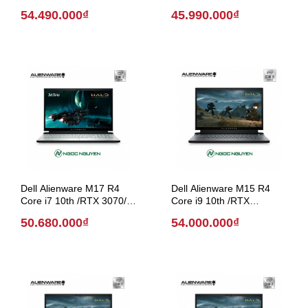
RTX 3060/ 15 inch (Model
RTX 3060/ 15 inch (Model
54.490.000₫
45.990.000₫
2021)
2021)
Dell Alienware M17 R4
Dell Alienware M15 R4
Core i7 10th /RTX 3070/
Core i9 10th /RTX
17.3 inch (Model 2020)
3080/15.6 inch (Model
50.680.000₫
54.000.000₫
2020)