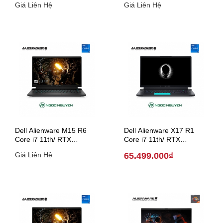
Giá Liên Hệ
Giá Liên Hệ
Dell Alienware M15 R6
Dell Alienware X17 R1
Core i7 11th/ RTX
Core i7 11th/ RTX
3050Ti/15.6 inch (Model
3070/17.3 inch (Model
65.499.000₫
Giá Liên Hệ
2021)
2021)