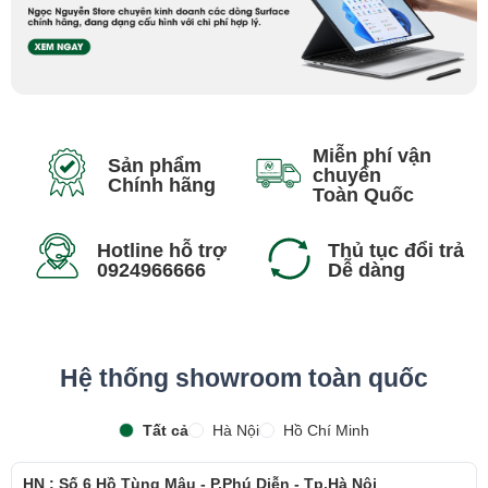
Miễn phí vận
Sản phẩm
chuyển
Chính hãng
Toàn Quốc
Hotline hỗ trợ
Thủ tục đổi trả
0924966666
Dễ dàng
Hệ thống showroom toàn quốc
Tất cả
Hà Nội
Hồ Chí Minh
HN : Số 6 Hồ Tùng Mậu - P.Phú Diễn - Tp.Hà Nội