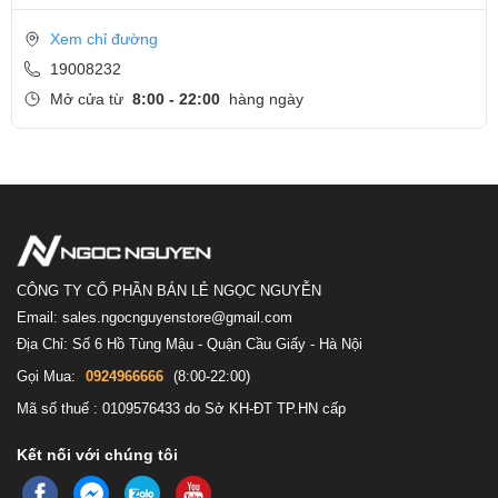
Xem chỉ đường
19008232
Mở cửa từ
8:00 - 22:00
hàng ngày
CÔNG TY CỔ PHẦN BÁN LẺ NGỌC NGUYỄN
Email: sales.ngocnguyenstore@gmail.com
Địa Chỉ: Số 6 Hồ Tùng Mậu - Quận Cầu Giấy - Hà Nội
Gọi Mua:
0924966666
(8:00-22:00)
Mã số thuế : 0109576433 do Sở KH-ĐT TP.HN cấp
Kết nối với chúng tôi