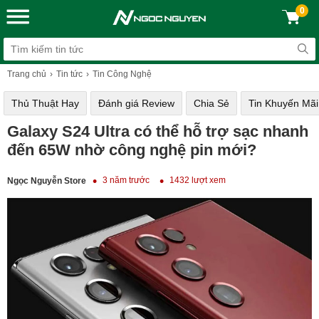
0
Trang chủ
Tin tức
Tin Công Nghệ
Thủ Thuật Hay
Đánh giá Review
Chia Sẻ
Tin Khuyến Mãi
Galaxy S24 Ultra có thể hỗ trợ sạc nhanh
đến 65W nhờ công nghệ pin mới?
3 năm trước
1432 lượt xem
Ngọc Nguyễn Store