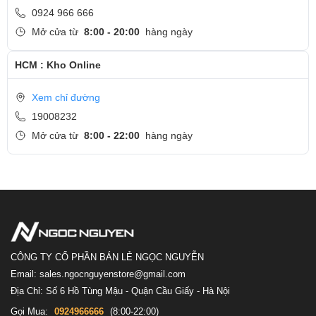
0924 966 666
Mở cửa từ
8:00 - 20:00
hàng ngày
HCM : Kho Online
Xem chỉ đường
19008232
Mở cửa từ
8:00 - 22:00
hàng ngày
CÔNG TY CỔ PHẦN BÁN LẺ NGỌC NGUYỄN
Email: sales.ngocnguyenstore@gmail.com
Địa Chỉ: Số 6 Hồ Tùng Mậu - Quận Cầu Giấy - Hà Nội
Gọi Mua:
0924966666
(8:00-22:00)