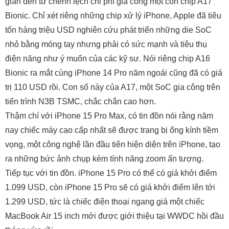
giản đến từ chênh lệch chi phí gia công một con chip A17
Bionic. Chỉ xét riêng những chip xử lý iPhone, Apple đã tiêu
tốn hàng triệu USD nghiên cứu phát triển những die SoC
nhỏ bằng móng tay nhưng phải có sức mạnh và tiêu thụ
điện năng như ý muốn của các kỹ sư. Nói riêng chip A16
Bionic ra mắt cùng iPhone 14 Pro năm ngoái cũng đã có giá
trị 110 USD rồi. Con số này của A17, một SoC gia công trên
tiến trình N3B TSMC, chắc chắn cao hơn.
Thậm chí với iPhone 15 Pro Max, có tin đồn nói rằng năm
nay chiếc máy cao cấp nhất sẽ được trang bị ống kính tiềm
vọng, một công nghệ lần đầu tiên hiện diện trên iPhone, tạo
ra những bức ảnh chụp kèm tính năng zoom ấn tượng.
Tiếp tục với tin đồn. iPhone 15 Pro có thể có giá khởi điểm
1.099 USD, còn iPhone 15 Pro sẽ có giá khởi điểm lên tới
1.299 USD, tức là chiếc điện thoại ngang giá một chiếc
MacBook Air 15 inch mới được giới thiệu tại WWDC hồi đầu