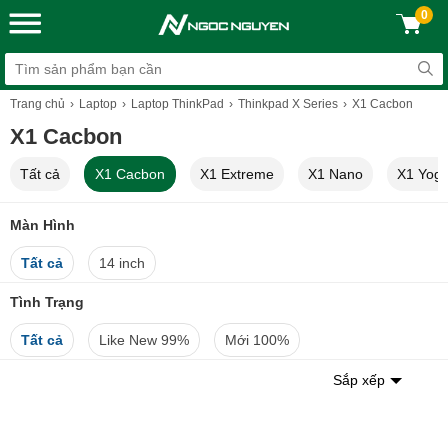
0
Trang chủ
Laptop
Laptop ThinkPad
Thinkpad X Series
X1 Cacbon
X1 Cacbon
Tất cả
X1 Cacbon
X1 Extreme
X1 Nano
X1 Yog
Màn Hình
Tất cả
14 inch
Tình Trạng
Tất cả
Like New 99%
Mới 100%
Sắp xếp