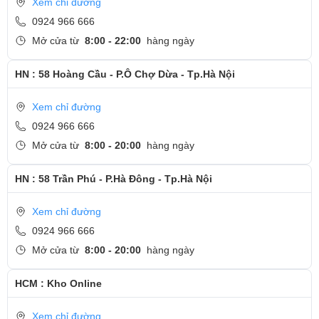
Xem chỉ đường
0924 966 666
Mở cửa từ
8:00 - 22:00
hàng ngày
Dù máy tính có thiết kế siêu mỏng nhẹ, nhưng hiệu năng của
ThinkPad X1 Carbon không hề kém cạnh. Máy được trang bị bộ vi
HN : 58 Hoàng Cầu - P.Ô Chợ Dừa - Tp.Hà Nội
xử lý Intel thế hệ mới và card đồ họa tích hợp Iris Xe, mang lại khả
năng xử lý mượt mà từ các tác vụ văn phòng từ nhẹ cho đến các
Xem chỉ đường
phần mềm đồ họa nặng nề.
0924 966 666
Mở cửa từ
8:00 - 20:00
hàng ngày
Nếu nói về khả năng tản nhiệt, ThinkPad X1 Carbon được trang bị
hai quạt tản nhiệt, giúp CPU hoạt động hiệu quả hơn khi xử lý
HN : 58 Trần Phú - P.Hà Đông - Tp.Hà Nội
nhiều tác vụ liên tục trong thời gian dài.
Màn hình
Xem chỉ đường
0924 966 666
Mở cửa từ
8:00 - 20:00
hàng ngày
HCM : Kho Online
Xem chỉ đường