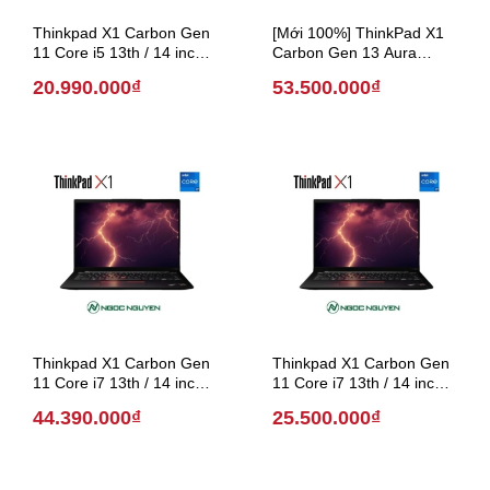
Thinkpad X1 Carbon Gen
[Mới 100%] ThinkPad X1
11 Core i5 13th / 14 inch
Carbon Gen 13 Aura
Touch (Model 2023)
Edition Core Ultra 7 / 14
20.990.000₫
53.500.000₫
inch 2.8K ( Model 2025 )
Thinkpad X1 Carbon Gen
Thinkpad X1 Carbon Gen
11 Core i7 13th / 14 inch
11 Core i7 13th / 14 inch
LTE 4G (Model 2023)
Touch (Model 2023)
44.390.000₫
25.500.000₫