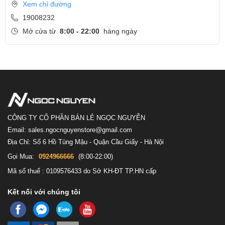
Xem chỉ đường
19008232
Mở cửa từ
8:00 - 22:00
hàng ngày
CÔNG TY CỔ PHẦN BÁN LẺ NGỌC NGUYỄN
Email: sales.ngocnguyenstore@gmail.com
Địa Chỉ: Số 6 Hồ Tùng Mậu - Quận Cầu Giấy - Hà Nội
Gọi Mua:
0924966666
(8:00-22:00)
Mã số thuế : 0109576433 do Sở KH-ĐT TP.HN cấp
Kết nối với chúng tôi