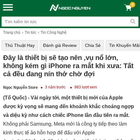
0
Trang chủ
Tin tức
Tin Công Nghệ
Thủ Thuật Hay
Đánh giá Review
Chia Sẻ
Tin Khuyến Mãi
Đây là thiết bị sẽ tạo nên ,vụ nổ lớn,
không kém gì iPhone ra mắt khi xưa: Tất
cả đều đang nín thở chờ đợi
3 năm trước
983 lượt xem
Ngọc Nguyễn Store
(Tổ Quốc) - Vài ngày tới, một thiết bị mới của Apple
được kỳ vọng sẽ mang đến khoảnh khắc choáng ngợp
và diệu kỳ như cách chiếc iPhone lần đầu tiên ra mắt.
Không phải Samsung, Meta mới là công ty tiếp theo làm
kính thực tế ảo hỗn hợp để đấu với Apple