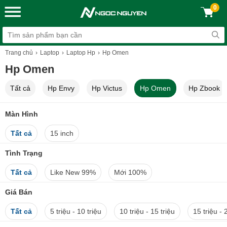
0
Trang chủ
Laptop
Laptop Hp
Hp Omen
Hp Omen
Tất cả
Hp Envy
Hp Victus
Hp Omen
Hp Zbook
Màn Hình
Tất cả
15 inch
Tình Trạng
Tất cả
Like New 99%
Mới 100%
Giá Bán
Tất cả
5 triệu - 10 triệu
10 triệu - 15 triệu
15 triệu - 