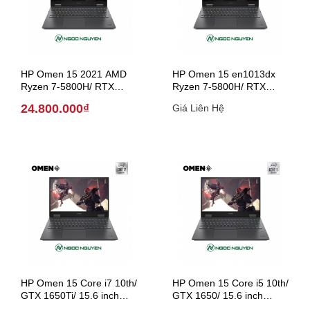
HP Omen 15 2021 AMD
HP Omen 15 en1013dx
Ryzen 7-5800H/ RTX
Ryzen 7-5800H/ RTX
3060/ 15.6 inch ( Model
3060/15.6 inch ( Model
24.800.000₫
Giá Liên Hệ
2021 )
2021 )
HP Omen 15 Core i7 10th/
HP Omen 15 Core i5 10th/
GTX 1650Ti/ 15.6 inch
GTX 1650/ 15.6 inch
(Model 2020)
(Model 2020)