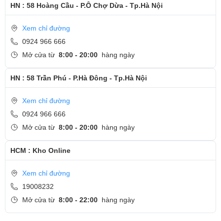
HN : 58 Hoàng Cầu - P.Ô Chợ Dừa - Tp.Hà Nội
Xem chỉ đường
0924 966 666
Mở cửa từ
8:00 - 20:00
hàng ngày
HN : 58 Trần Phú - P.Hà Đông - Tp.Hà Nội
Xem chỉ đường
0924 966 666
Mở cửa từ
8:00 - 20:00
hàng ngày
Hiệu năng
HCM : Kho Online
HP Omen Series được trang bị các bộ vi xử lý Intel Core hoặc AMD
Ryzen thế hệ mới nhất, kết hợp với card đồ họa NVIDIA GeForce
Xem chỉ đường
hoặc AMD Radeon. Điều này đảm bảo khả năng xử lý mượt mà
19008232
Mở cửa từ
8:00 - 22:00
hàng ngày
cho cả những trò chơi yêu cầu đồ họa cao và các tác vụ nặng như
chỉnh sửa video hoặc thiết kế 3D. Dung lượng RAM thường từ