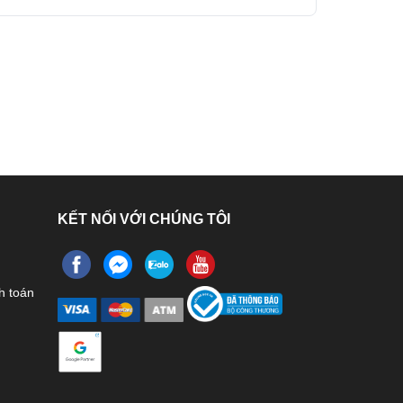
KẾT NỐI VỚI CHÚNG TÔI
h toán