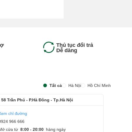
rợ
Thủ tục đổi trả
Dễ dàng
Tất cả
Hà Nội
Hồ Chí Minh
 58 Trần Phú - P.Hà Đông - Tp.Hà Nội
Xem chỉ đường
0924 966 666
Mở cửa từ
8:00 - 20:00
hàng ngày