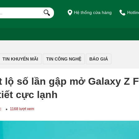
Hệ thống cửa hàng
Hotli
TIN KHUYẾN MÃI
TIN CÔNG NGHỆ
BÁO GIÁ
 lộ số lần gập mở Galaxy Z F
tiết cực lạnh
c
1168 lượt xem