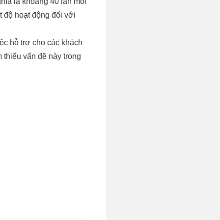
hĩa là khoảng 40 lần mỗi
 độ hoạt động đối với
ệc hỗ trợ cho các khách
 thiểu vấn đề này trong