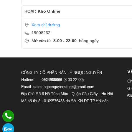
HCM : Kho Online
Xem chỉ đường
19008232
Mở cửa từ
8:00 - 22:00
hàng ngày
V
CÔNG TY CỔ PHẦN BÁN LẺ NGỌC NGUYỄN
Hotline:
0924966666
(8:00-22:00)
Ch
Email: sales.ngocnguyenstore@gmail.com
Gi
Địa Chỉ: Số 6 Hồ Tùng Mậu - Quận Cầu Giấy - Hà Nội
Đi
Mã số thuế : 0109576433 do Sở KH-ĐT TP.HN cấp