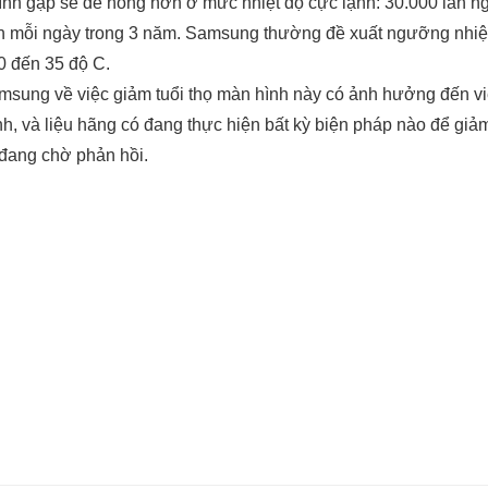
ình gập sẽ dễ hỏng hơn ở mức nhiệt độ cực lạnh: 30.000 lần ng
n mỗi ngày trong 3 năm. Samsung thường đề xuất ngưỡng nhiệt
0 đến 35 độ C.
amsung về việc giảm tuổi thọ màn hình này có ảnh hưởng đến vi
h, và liệu hãng có đang thực hiện bất kỳ biện pháp nào để giảm
 đang chờ phản hồi.