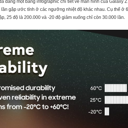
 đăng một bảng infographic chi tiết về màn hình của Galaxy Z 
số lần gập ước tính ở các ngưỡng nhiệt độ khác nhau. Cụ thể ở 
gập, 25 độ là 200.000 và -20 độ giảm xuống chỉ còn 30.000 lần.