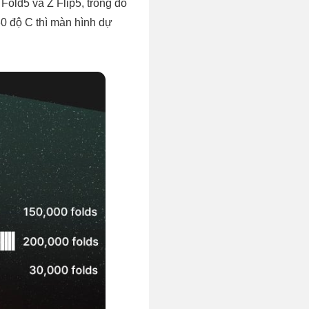
Fold5 và Z Flip5, trong đó
60 độ C thì màn hình dự