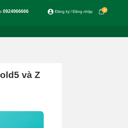
0
0924966666
ne
Đăng ký
Đăng nhập
old5 và Z