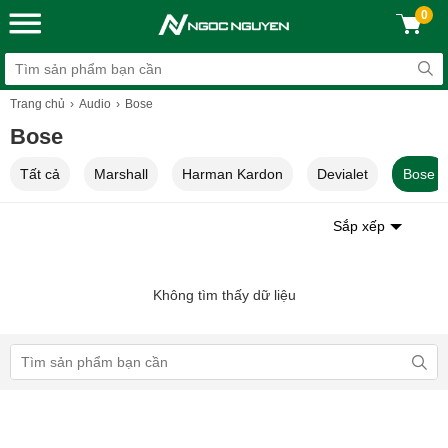
0
Trang chủ
Audio
Bose
Bose
Tất cả
Marshall
Harman Kardon
Devialet
Bose
Sắp xếp
Không tìm thấy dữ liệu