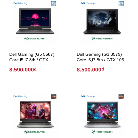
Dell Gaming (G5 5587)
Dell Gaming (G3 3579)
Core i5,i7 8th / GTX
Core i5,i7 8th / GTX 1050
1050Ti / 15.6 inch (Model
/ 15.6 inch (Model 2018)
8.590.000₫
8.500.000₫
2018)