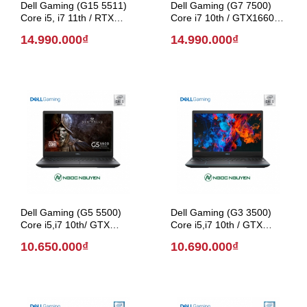
Dell Gaming (G15 5511)
Dell Gaming (G7 7500)
Core i5, i7 11th / RTX
Core i7 10th / GTX1660Ti
3050 / 15.6 inch (Model
/ 15.6 inch (Model 2020)
14.990.000₫
14.990.000₫
2021)
Dell Gaming (G5 5500)
Dell Gaming (G3 3500)
Core i5,i7 10th/ GTX
Core i5,i7 10th / GTX
1650Ti / 15.6 inch (Model
1650 / 15.6 inch (Model
10.650.000₫
10.690.000₫
2020)
2020)