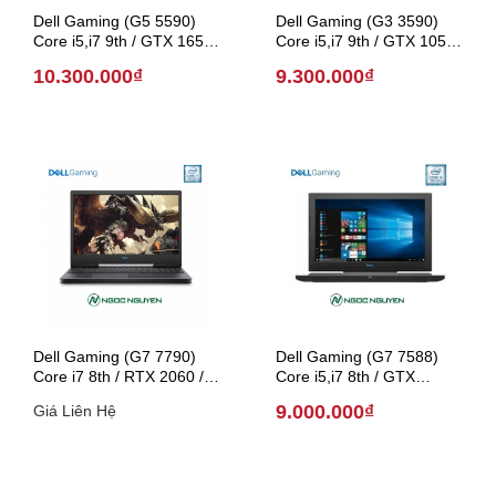
Dell Gaming (G5 5590)
Dell Gaming (G3 3590)
Core i5,i7 9th / GTX 1650
Core i5,i7 9th / GTX 1050
/ 15.6 inch (Model 2019)
/ 15.6 inch (Model 2019)
10.300.000₫
9.300.000₫
Dell Gaming (G7 7790)
Dell Gaming (G7 7588)
Core i7 8th / RTX 2060 /
Core i5,i7 8th / GTX
17.3 inch (Model 2018)
1050Ti / 15.6 inch (Model
9.000.000₫
Giá Liên Hệ
2018)