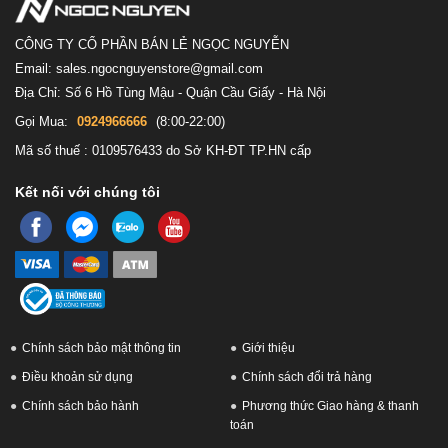
Core i7 và Core i9, hoặc AMD Ryzen 7 và Ryzen 9. Những bộ vi xử
CÔNG TY CỔ PHẦN BÁN LẺ NGỌC NGUYỄN
lý này có tốc độ xung nhịp cao và đa nhân, giúp xử lý các tác vụ
Email: sales.ngocnguyenstore@gmail.com
nặng và đòi hỏi sự đa nhiệm một cách mượt mà.
Địa Chỉ: Số 6 Hồ Tùng Mậu - Quận Cầu Giấy - Hà Nội
Bộ xử lý đồ họa (GPU)
Gọi Mua:
0924966666
(8:00-22:00)
Đối với hiệu năng đồ họa, Dell G-Series được trang bị các card đồ
Mã số thuế : 0109576433 do Sở KH-ĐT TP.HN cấp
họa NVIDIA GeForce RTX hoặc AMD Radeon RX, tùy thuộc vào
Kết nối với chúng tôi
từng phiên bản. Các card đồ họa này được thiết kế để đáp ứng nhu
cầu chơi game và xử lý đồ họa cao cấp, giúp bạn trải nghiệm các
tựa game AAA và ứng dụng đòi hỏi đồ họa cao một cách mượt mà
và sống động.
Chính sách bảo mật thông tin
Giới thiệu
Điều khoản sử dụng
Chính sách đổi trả hàng
Chính sách bảo hành
Phương thức Giao hàng & thanh
toán