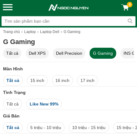
0
Trang chủ
Laptop
Laptop Dell
G Gaming
G Gaming
Tất cả
Dell XPS
Dell Precision
G Gaming
INS G
Màn Hình
Tất cả
15 inch
16 inch
17 inch
Tình Trạng
Tất cả
Like New 99%
Giá Bán
Tất cả
5 triệu - 10 triệu
10 triệu - 15 triệu
15 triệu - 