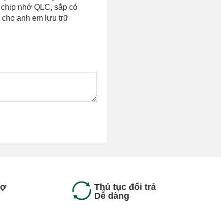
 chip nhớ QLC, sắp có
cho anh em lưu trữ
rợ
Thủ tục đổi trả
Dễ dàng