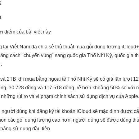
g
g
ời điểm của bài viết này
 tại Việt Nam đã chia sẻ thủ thuật mua gói dung lượng iCloud+
bằng cách "chuyển vùng" sang quốc gia Thổ Nhĩ Kỳ, quốc gia 
.
và 2TB khi mua bằng ngoại tệ Thổ Nhĩ Kỳ sẽ có giá lần lượt 12
ng, 30.728 đồng và 117.518 đồng, rẻ hơn khoảng 50% so với mứ
n những rủi ro và vi phạm chính sách sử dụng dịch vụ của Apple
 người dùng khi đăng ký tài khoản iCloud sẽ mặc định được c
họn các gói dung lượng cao hơn, người dùng sẽ được dùng thử t
 tháng sử dụng đầu tiên.