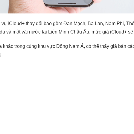
h vụ iCloud+ thay đổi bao gồm Đan Mạch, Ba Lan, Nam Phi, Thổ N
a và một vài nước tại Liên Minh Châu Âu, mức giá iCloud+ sẽ 
a khác trong cùng khu vực Đông Nam Á, có thể thấy giá bán các 
g.