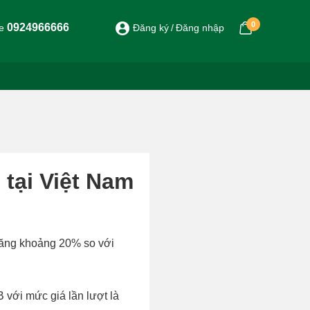
0
0924966666
ne
Đăng ký
Đăng nhập
 tại Việt Nam
 tăng khoảng 20% so với
 với mức giá lần lượt là