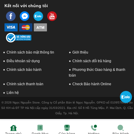
Kết nối với chúng tôi
Chính sách bảo mật thông tin
Giới thiệu
Điều khoản sử dụng
Chính sách đổi trả hàng
Chính sách bảo hành
Phương thức Giao hàng & thanh
toán
Chính sách thanh toán
Check Bảo hành Online
Liên hệ
© 2026 Ngọc Nguyễn Store. Công ty Cổ phần Bán lẻ Ngọc Nguyễn. GPKD số 0109576433 do
Sở KH và ĐT TP Hà Nội cấp ngày 31/03/2021. Địa chỉ: Số 6 Hồ Tùng Mậu, P. Mai Dịch, Q. Cầu
Giấy, Tp. Hà Nội.
Trang chủ
Danh Mục
Cửa hàng
Hotline
Bảo Hành