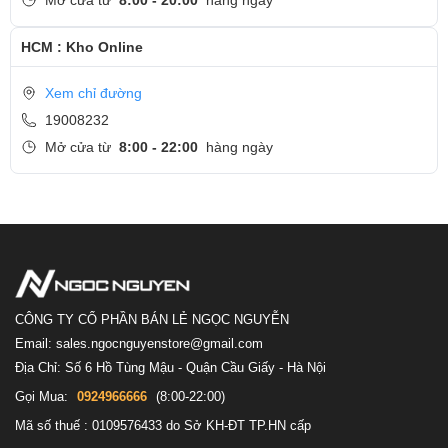
Mở cửa từ
8:00 - 20:00
hàng ngày
HCM : Kho Online
Xem chỉ đường
19008232
Mở cửa từ
8:00 - 22:00
hàng ngày
CÔNG TY CỔ PHẦN BÁN LẺ NGỌC NGUYỄN
Email: sales.ngocnguyenstore@gmail.com
Địa Chỉ: Số 6 Hồ Tùng Mậu - Quận Cầu Giấy - Hà Nội
Gọi Mua:
0924966666
(8:00-22:00)
Mã số thuế : 0109576433 do Sở KH-ĐT TP.HN cấp