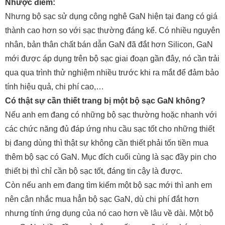
Nhược điểm:
Nhưng bộ sạc sử dụng công nghê GaN hiện tại đang có giá
thành cao hơn so với sạc thường đáng kể. Có nhiều nguyên
nhân, bản thân chất bán dẫn GaN đã đắt hơn Silicon, GaN
mới được áp dụng trên bộ sạc giai đoạn gần đây, nó cần trải
qua qua trình thử nghiệm nhiều trước khi ra mắt để đảm bảo
tính hiệu quả, chi phí cao,…
Có thật sự cần thiết trang bị một bộ sạc GaN không?
Nếu anh em đang có những bộ sạc thường hoặc nhanh với
các chức năng đủ đáp ứng nhu cầu sạc tốt cho những thiết
bị đang dùng thì thật sự không cần thiết phải tốn tiền mua
thêm bộ sạc có GaN. Mục đích cuối cùng là sạc đầy pin cho
thiết bị thì chỉ cần bộ sạc tốt, đáng tin cậy là được.
Còn nếu anh em đang tìm kiếm một bộ sạc mới thì anh em
nên cân nhắc mua hẳn bộ sạc GaN, dù chi phí đắt hơn
nhưng tính ứng dụng của nó cao hơn về lâu về dài. Một bộ