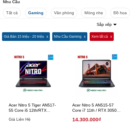
Nhu Cầu
Tất cả
Gaming
Văn phòng
Mỏng nhẹ
Đồ họa
Sắp xếp
Giá Bán 15 triệu - 20 triệu
Nhu Cầu Gaming
Xem tất cả
Acer Nitro 5 Tiger AN517-
Acer Nitro 5 AN515-57
55 Core i5 12th/RTX
Core i7 11th / RTX 3050Ti/
3050/17,3 inch ( Model
15.6 inch (Model 2021)
14.300.000₫
Giá Liên Hệ
2022 )