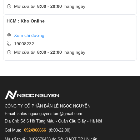
Mở cửa từ
8:00 - 20:00
hàng ngày
HCM : Kho Online
Xem chỉ đường
19008232
Mở cửa từ
8:00 - 22:00
hàng ngày
CÔNG TY CỔ PHẦN BÁN LẺ NGỌC NGUYỄN
Email: sales.ngocnguyenstore@gmail.com
Địa Chỉ: Số 6 Hồ Tùng Mậu - Quận Cầu Giấy - Hà Nội
Gọi Mua:
0924966666
(8:00-22:00)
Mã số thuế : 0109576433 do Sở KH-ĐT TP.HN cấp