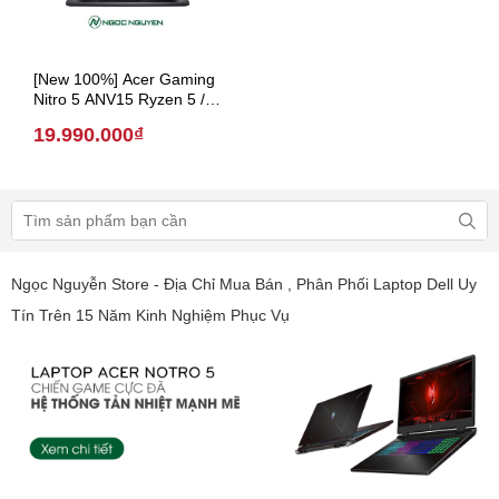
[New 100%] Acer Gaming
Nitro 5 ANV15 Ryzen 5 /
RTX 4050 6G/ 15.6 inch
19.990.000₫
(Model 2024)
Ngọc Nguyễn Store - Địa Chỉ Mua Bán , Phân Phối Laptop Dell Uy
Tín Trên 15 Năm Kinh Nghiệm Phục Vụ