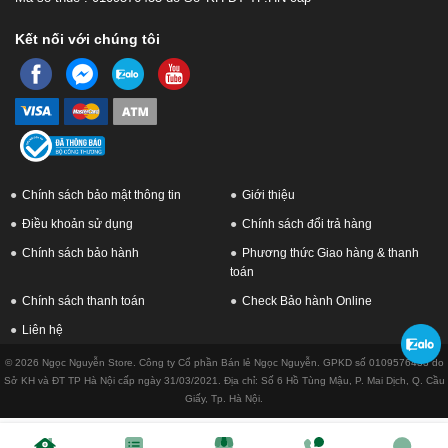
Kết nối với chúng tôi
Chính sách bảo mật thông tin
Giới thiệu
Điều khoản sử dụng
Chính sách đổi trả hàng
Chính sách bảo hành
Phương thức Giao hàng & thanh
toán
Chính sách thanh toán
Check Bảo hành Online
Liên hệ
© 2026 Ngọc Nguyễn Store. Công ty Cổ phần Bán lẻ Ngọc Nguyễn. GPKD số 0109576433 do
Sở KH và ĐT TP Hà Nội cấp ngày 31/03/2021. Địa chỉ: Số 6 Hồ Tùng Mậu, P. Mai Dịch, Q. Cầu
Giấy, Tp. Hà Nội.