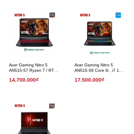
Acer Gaming Nitro 5
Acer Gaming Nitro 5
AN515-57 Ryzen 7 / RTX
AN515-58 Core i5 , i7 12th
3060 6G/ 15.6 inch (Model
/ 15.6 inch (Model 2022)
14.700.000₫
17.500.000₫
2021)