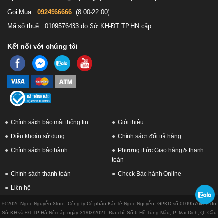
Gọi Mua:
0924966666
(8:00-22:00)
Mã số thuế : 0109576433 do Sở KH-ĐT TP.HN cấp
Kết nối với chúng tôi
Chính sách bảo mật thông tin
Giới thiệu
Điều khoản sử dụng
Chính sách đổi trả hàng
Chính sách bảo hành
Phương thức Giao hàng & thanh
toán
Chính sách thanh toán
Check Bảo hành Online
Liên hệ
© 2026 Ngọc Nguyễn Store. Công ty Cổ phần Bán lẻ Ngọc Nguyễn. GPKD số 0109576433 do
Sở KH và ĐT TP Hà Nội cấp ngày 31/03/2021. Địa chỉ: Số 6 Hồ Tùng Mậu, P. Mai Dịch, Q. Cầu