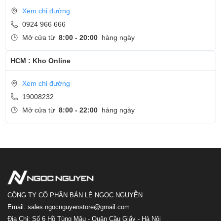
Xem chỉ đường
0924 966 666
Mở cửa từ
8:00 - 20:00
hàng ngày
HCM : Kho Online
Xem chỉ đường
19008232
Mở cửa từ
8:00 - 22:00
hàng ngày
CÔNG TY CỔ PHẦN BÁN LẺ NGỌC NGUYỄN
Email: sales.ngocnguyenstore@gmail.com
Địa Chỉ: Số 6 Hồ Tùng Mậu - Quận Cầu Giấy - Hà Nội